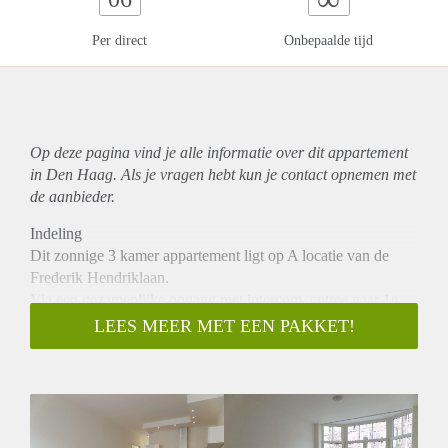
Per direct
Onbepaalde tijd
Op deze pagina vind je alle informatie over dit
appartement
in Den Haag. Als je vragen hebt kun je contact opnemen met
de aanbieder.
Indeling
Dit zonnige 3 kamer appartement ligt op A locatie van de
Frederik Hendriklaan.
Via een gezamenlijke opgang met intercom, entree naar 1e
verdieping met een ruime overloop en doorgang naar een
LEES MEER MET EEN PAKKET!
woonkamer voorzien van een luxe open keuken met alle
voorzieningen.
Aan de achterzijde van dit appartement bevinden zich de
twee slaapkamers, waarvan 1 toegang biedt tot een eigen
balkon.