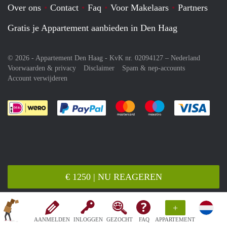
Over ons
Contact
Faq
Voor Makelaars
Partners
Gratis je Appartement aanbieden in Den Haag
© 2026 - Appartement Den Haag - KvK nr. 02094127 –
Nederland
Voorwaarden & privacy
Disclaimer
Spam & nep-accounts
Account verwijderen
Je rekent gemakkelijk af met Paypal
Je rekent gemakkelijk af met M
Je rekent gemakkelij
Je re
€ 1250 | NU REAGEREN
+
AANMELDEN
INLOGGEN
GEZOCHT
FAQ
APPARTEMENT