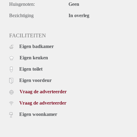
Huisgenoten:
Geen
•Appartement is rondom voorzien van dubbel glas en lichte
laminaatvloer
Bezichtiging
In overleg
FACILITEITEN
Eigen badkamer
Eigen keuken
Eigen toilet
Eigen voordeur
Vraag de adverteerder
Vraag de adverteerder
Eigen woonkamer