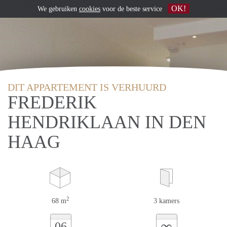
OK!
We gebruiken
cookies
voor de beste service
DIT APPARTEMENT IS VERHUURD
FREDERIK
HENDRIKLAAN IN DEN
HAAG
2
68 m
3 kamers
∞
06