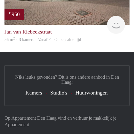
950
€
finde
Jan van Riebeekstraat
2
56 m
· 3 kamers · Vanaf ? - Onbepaalde tijd
Niks leuks gevonden? Dit is ons andere aanbod in Den
Haag:
Kamers
Studio's
Huurwoningen
Op Appartement Den Haag vind en verhuur je makkelijk je
Appartement