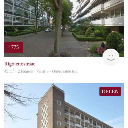
775
€
rent
Rigolettostraat
2
49 m
· 2 kamers · Vanaf ? - Onbepaalde tijd
DELEN