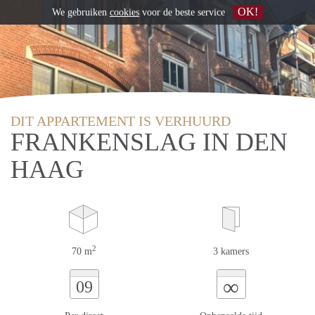
OK!
We gebruiken
cookies
voor de beste service
DIT APPARTEMENT IS VERHUURD
FRANKENSLAG IN DEN
HAAG
2
70 m
3 kamers
∞
09