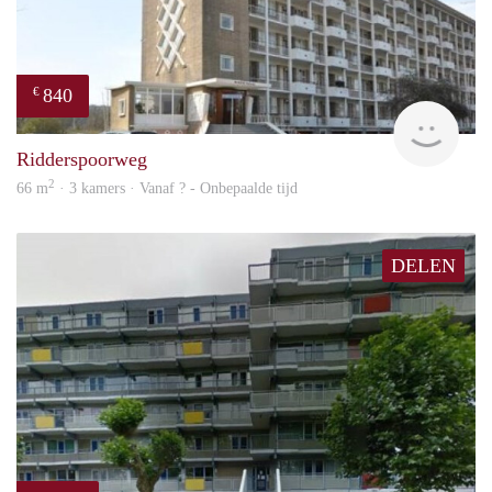
840
€
finde
Ridderspoorweg
2
66 m
· 3 kamers · Vanaf ? - Onbepaalde tijd
DELEN