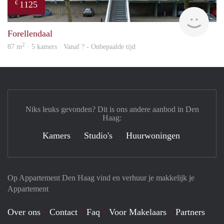
1125
€
Woni
Forellendaal
2
87 m
· 5 kamers · Vanaf ? - Onbepaalde tijd
Niks leuks gevonden? Dit is ons andere aanbod in Den
Haag:
Kamers
Studio's
Huurwoningen
Op Appartement Den Haag vind en verhuur je makkelijk je
Appartement
Over ons
Contact
Faq
Voor Makelaars
Partners