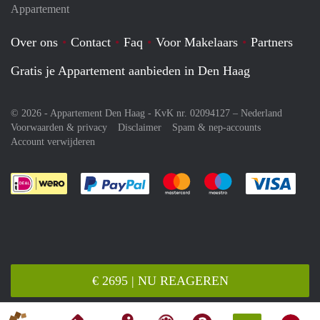
Appartement
Over ons
Contact
Faq
Voor Makelaars
Partners
Gratis je Appartement aanbieden in Den Haag
© 2026 - Appartement Den Haag - KvK nr. 02094127 –
Nederland
Voorwaarden & privacy
Disclaimer
Spam & nep-accounts
Account verwijderen
Je rekent gemakkelijk af met Paypal
Je rekent gemakkelijk af met M
Je rekent gemakkelij
Je re
€ 2695 | NU REAGEREN