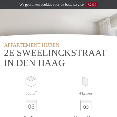
OK!
We gebruiken
cookies
voor de beste service
APPARTEMENT HUREN:
2E SWEELINCKSTRAAT
IN DEN HAAG
2
105 m
4 kamers
∞
06