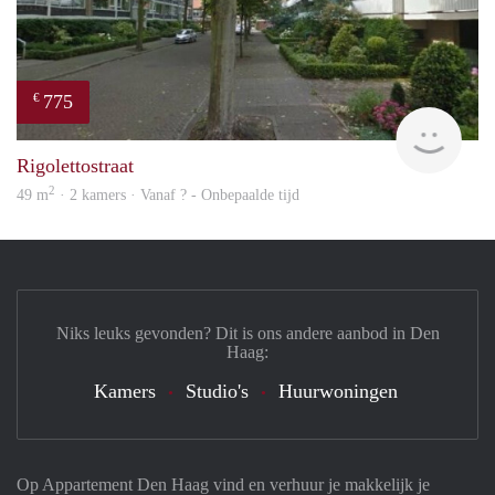
775
€
rent
Rigolettostraat
2
49 m
· 2 kamers · Vanaf ? - Onbepaalde tijd
Niks leuks gevonden? Dit is ons andere aanbod in Den
Haag:
Kamers
Studio's
Huurwoningen
Op Appartement Den Haag vind en verhuur je makkelijk je