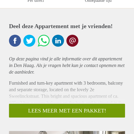
Per direct
Onbepaalde tijd
Deel deze Appartement met je vrienden!
Op deze pagina vind je alle informatie over dit
appartement
in Den Haag. Als je vragen hebt kun je contact opnemen met
de aanbieder.
Furnished and turn-key apartment with 3 bedrooms, balcony
and separate storage, located on the lovely 2e
Sweelinckstraat. This bright and spacious apartment of ca.
105m2 has a sunny balcony on the back and is situated in the
popular Duinoord area. The furniture has been carefully
LEES MEER MET EEN PAKKET!
selected for this home with a contemporary and minimal
design. The 3 bedrooms are all fitted with beds and
wardrobes. Living at 2e Sweelinckstraat means living