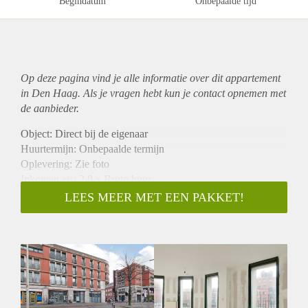
Begindatum
Onbepaalde tijd
Op deze pagina vind je alle informatie over dit
appartement
in Den Haag. Als je vragen hebt kun je contact opnemen met
de aanbieder.
Object: Direct bij de eigenaar
Huurtermijn: Onbepaalde termijn
Oplevering: Zie foto
Inkomen eis: 2,8 x Bruto huur
Garantiestelling mogelijk: Ja
LEES MEER MET EEN PAKKET!
Borg: 1 Maand
Bemiddeling kosten: Nee
Woningdelers toegestaan: Ja
Huisdieren toegestaan: Afhankelijk van de Eigenaar
Huurtoeslag grens: Nee
Geschikt voor studenten: Afhankelijk van de Eigenaar