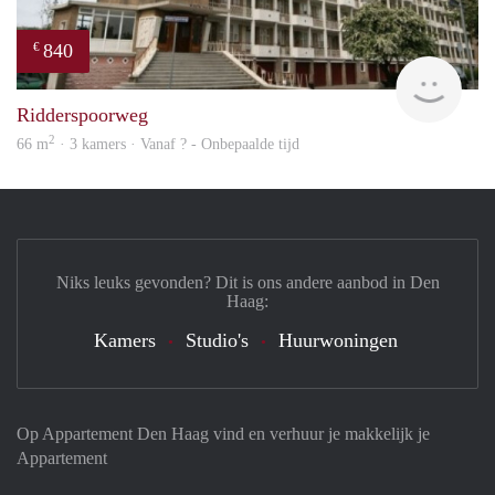
840
€
finde
Ridderspoorweg
2
66 m
· 3 kamers · Vanaf ? - Onbepaalde tijd
Niks leuks gevonden? Dit is ons andere aanbod in Den
Haag:
Kamers
Studio's
Huurwoningen
Op Appartement Den Haag vind en verhuur je makkelijk je
Appartement