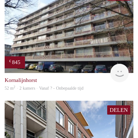
845
€
finde
Kornalijnhorst
2
52 m
· 2 kamers · Vanaf ? - Onbepaalde tijd
DELEN