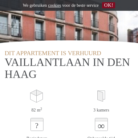
OK!
We gebruiken
cookies
voor de beste service
DIT APPARTEMENT IS VERHUURD
VAILLANTLAAN IN DEN
HAAG
2
82 m
3 kamers
∞
?