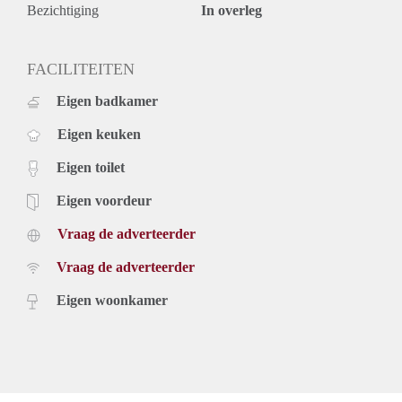
- Mogelijkheid om een kano of supboard op te slaan in de
Bezichtiging
In overleg
tuin, met directe toegang tot het water binnen 20 meter.
- Luxe keuken van Comprex, met Hoogwaardigste Miele
lijn-apparatuur, Liebherr-koelkast, pitcooking-fornuis en
FACILITEITEN
Quooker-mengkraan.
Eigen badkamer
- Moderne droogbouw vloerverwarming over de gehele
begane grond, voor snelle en efficiënte verwarming.
Eigen keuken
- Triple glas aan de voorzijde: optimale warmte- en
geluidsisolatie.
Eigen toilet
- Badkamer met inloopdouche, waterbesparend toilet en
handgemaakte Marokkaanse tegels.
Eigen voordeur
- Privé gang naar de tuin, ideaal voor fietsen, supboards of
Vraag de adverteerder
kano’s.
- Stadstuin op het zonnige zuidzuidoosten.
Vraag de adverteerder
- Op loopafstand van het historische centrum van Den Haag
(ca. 5 minuten).
Eigen woonkamer
- Voorzijde van de woning wordt momenteel opgeknapt door
de gemeente, met verbeteringen zoals een verbrede stoep en
een aantrekkelijke openbare ruimte.
- Voorzien van 7 m2 inloopkast.
Huurprijs: €2195,- exclusief - Gemeubileerd