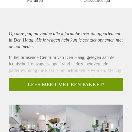
Per direct
Onbepaalde tijd
Op deze pagina vind je alle informatie over dit
appartement
in Den Haag. Als je vragen hebt kun je contact opnemen met
de aanbieder.
In het bruisende Centrum van Den Haag, gelegen aan de
iconische Houtzagerssingel, vind je deze betoverende
parterrewoning die klaar is om betrokken te worden. Met zijn
charmante kenmerken en gunstige locatie is dit appartement
van 62m2 een droom die uitkomt voor jou en je partner.
LEES MEER MET EEN PAKKET!
Betreed deze luxueuze woning en laat je verrassen door de
ruime woonkamer die perfect is om te ontspannen na een
lange dag werken in de stad. De 2 slaapkamers bieden
voldoende ruimte voor zowel een eenpersoons- als een
comfortabel tweepersoonsbed. De keuken is uitgerust met
alle benodigde inbouwapparatuur, zoals een vaatwasser,
fornuis en magnetron, waardoor koken een waar genot