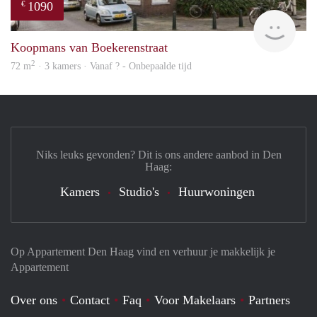
1090
€
finde
Koopmans van Boekerenstraat
2
72 m
· 3 kamers · Vanaf ? - Onbepaalde tijd
Niks leuks gevonden? Dit is ons andere aanbod in Den
Haag:
Kamers
Studio's
Huurwoningen
Op Appartement Den Haag vind en verhuur je makkelijk je
Appartement
Over ons
Contact
Faq
Voor Makelaars
Partners