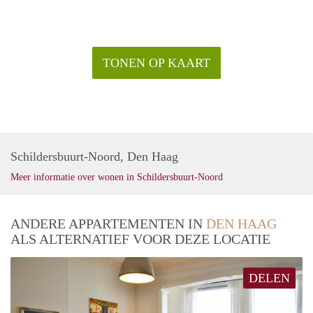
Klaar om de stap te zetten en je intrek te nemen in deze
sfeervolle parterrewoning aan de Houtzagerssingel? Mis deze
kans niet! Neem vandaag nog contact met ons op om een
bezichtiging in te plannen en ontdek zelf de charme en de
TONEN OP KAART
mogelijkheden die deze woning te bieden heeft.
Schildersbuurt-Noord, Den Haag
Meer informatie over wonen in Schildersbuurt-Noord
ANDERE APPARTEMENTEN IN
DEN HAAG
ALS ALTERNATIEF VOOR DEZE LOCATIE
DELEN