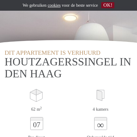
OK!
We gebruiken
cookies
voor de beste service
DIT APPARTEMENT IS VERHUURD
HOUTZAGERSSINGEL IN
DEN HAAG
2
62 m
4 kamers
∞
07