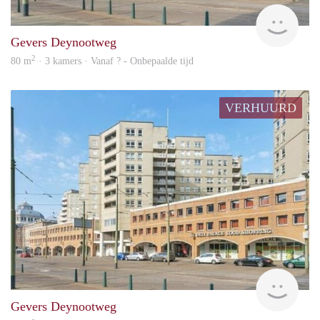
rent
Gevers Deynootweg
2
80 m
· 3 kamers · Vanaf ? - Onbepaalde tijd
VERHUURD
Woni
Gevers Deynootweg