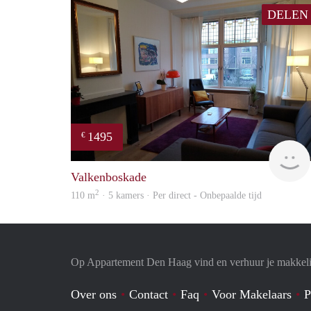
DELEN
1495
€
Valkenboskade
2
110 m
· 5 kamers · Per direct - Onbepaalde tijd
Op Appartement Den Haag vind en verhuur je makkeli
Over ons
Contact
Faq
Voor Makelaars
P