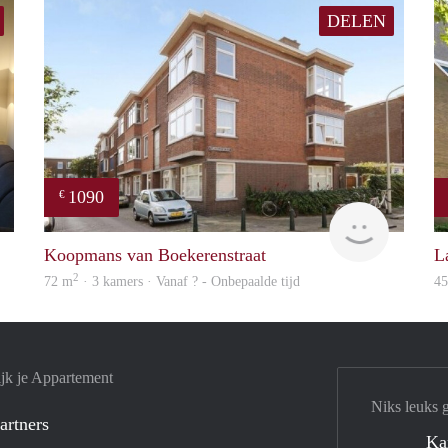
DELEN
1090
€
Daniel
finder
Koopmans van Boekerenstraat
L
2
72 m
· 3 kamers · Vanaf ? - Onbepaalde tijd
4
jk je Appartement
Niks leuks 
artners
Ka