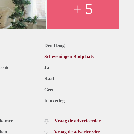
+ 5
Den Haag
Scheveningen Badplaats
eente:
Ja
Kaal
Geen
In overleg
dkamer
Vraag de adverteerder
uken
Vraag de adverteerder