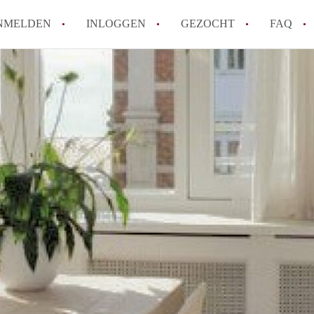
NMELDEN
INLOGGEN
GEZOCHT
FAQ
How to translate AppartementDenHaag!
Wat is Appartement-DenHaag?
Hoeveel kost het om te reageren op een 
Wat is de privacyverklaring van Apparte
Berekent Appartement-DenHaag
makelaarsvergoeding/bemiddelingsvergoe
Alle veelgestelde vragen