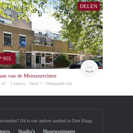
DELEN
955
€
finder
aan van de Mensenrechten
2
5 m
· 2 kamers · Vanaf ? - Onbepaalde tijd
gevonden? Dit is ons andere aanbod in Den Haag:
mers
Studio's
Huurwoningen