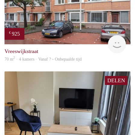
925
€
finde
Vreeswijkstraat
2
70 m
· 4 kamers · Vanaf ? - Onbepaalde tijd
DELEN