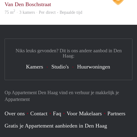
Van Den Boschstraat
2
75 m
· 3 kamers · Per direct - Bepaalde tijd
Niks leuks gevonden? Dit is ons andere aanbod in Den
Haag:
Kamers
Studio's
Huurwoningen
Op Appartement Den Haag vind en verhuur je makkelijk je
Appartement
Over ons
Contact
Faq
Voor Makelaars
Partners
Gratis je Appartement aanbieden in Den Haag