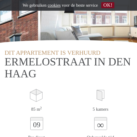
OK!
We gebruiken
cookies
voor de beste service
DIT APPARTEMENT IS VERHUURD
ERMELOSTRAAT IN DEN
HAAG
2
85 m
5 kamers
∞
09