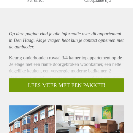
Per direct
Onbepaalde tijd
Op deze pagina vind je alle informatie over dit
appartement
in Den Haag. Als je vragen hebt kun je contact opnemen met
de aanbieder.
Keurig onderhouden royaal 3/4 kamer topappartement op de
2e etage met een riante doorgebroken woonkamer, een nette
degelijke keuken, een verzorgde moderne badkamer, 2
slaapkamers en geheel voorzien van kunststof kozijnen met
dubbel glas. Deze zeer lichte woning is gelegen in een rustige
LEES MEER MET EEN PAKKET!
straat van de wijk rustenburg/oostbroek,eventueel kan 3e
slaapkamer gecreëerd worden.
indeling:
entree, hal met binnentrap naar de overloop op de 2e etage,
vaste kast, vaste kast met wasmachine aansluiting, riante
woonkamer ca.11.57x3.58/3.09 met erker en openslaande
deuren naar het balkon, nette keuken ca.3.46x1.85 met een