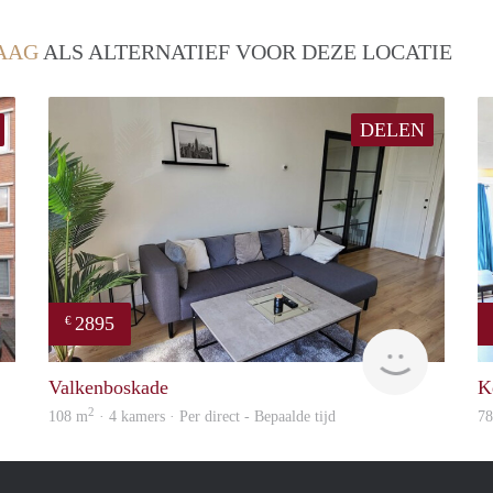
AAG
ALS ALTERNATIEF VOOR DEZE LOCATIE
DELEN
2895
€
finder
Holland H
Valkenboskade
K
2
108 m
· 4 kamers · Per direct - Bepaalde tijd
7