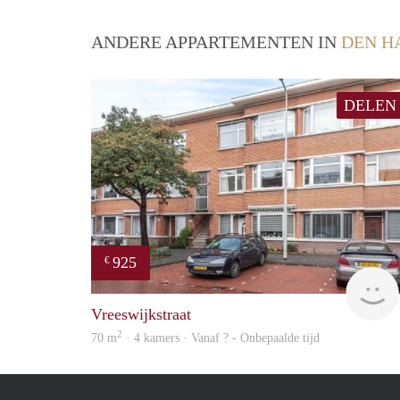
ANDERE APPARTEMENTEN IN
DEN H
DELEN
925
€
Vreeswijkstraat
2
70 m
· 4 kamers · Vanaf ? - Onbepaalde tijd