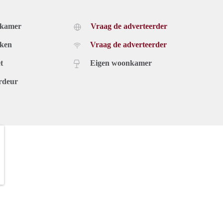
dkamer
Vraag de adverteerder
uken
Vraag de adverteerder
t
Eigen woonkamer
rdeur