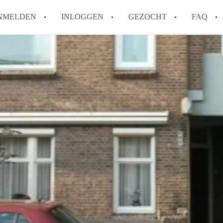
NMELDEN
INLOGGEN
GEZOCHT
FAQ
How to translate AppartementDenHaag!
Wat is Appartement-DenHaag?
Hoeveel kost het om te reageren op een 
Wat is de privacyverklaring van Apparte
Berekent Appartement-DenHaag
makelaarsvergoeding/bemiddelingsvergoe
Alle veelgestelde vragen