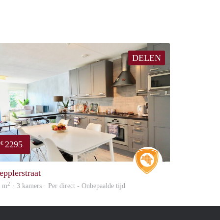
DELEN
2295
€
ousing
Real Estate
epplerstraat
2
8 m
· 3 kamers · Per direct - Onbepaalde tijd