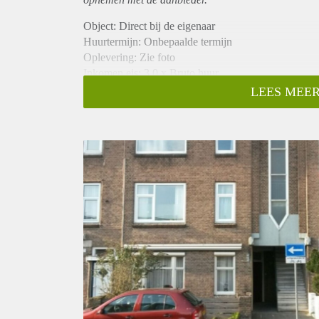
Object: Direct bij de eigenaar
Huurtermijn: Onbepaalde termijn
Oplevering: Zie foto
Inkomen eis: 3,0 x Bruto huur
Garantiestelling mogelijk: Ja
LEES MEER
Borg: 1 Maand
Bemiddeling kosten: Nee
Woningdelers toegestaan: Ja
Huisdieren toegestaan: Afhankelijk van de Eigenaar
Huurtoeslag grens: Nee
Geschikt voor studenten: Afhankelijk van de Eigena