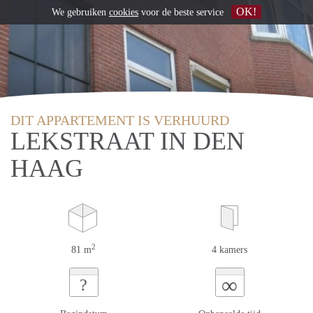
OK!
We gebruiken
cookies
voor de beste service
DIT APPARTEMENT IS VERHUURD
LEKSTRAAT IN DEN
HAAG
2
81 m
4 kamers
∞
?