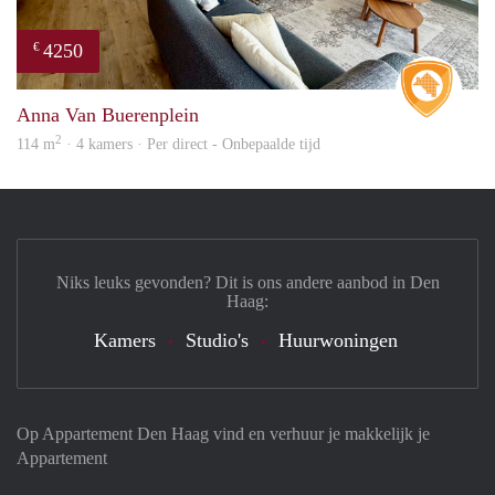
4250
€
Real 
Anna Van Buerenplein
2
114 m
· 4 kamers · Per direct - Onbepaalde tijd
Niks leuks gevonden? Dit is ons andere aanbod in Den
Haag:
Kamers
Studio's
Huurwoningen
Op Appartement Den Haag vind en verhuur je makkelijk je
Appartement