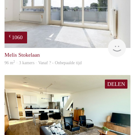
1060
€
finde
Melis Stokelaan
2
96 m
· 3 kamers · Vanaf ? - Onbepaalde tijd
DELEN