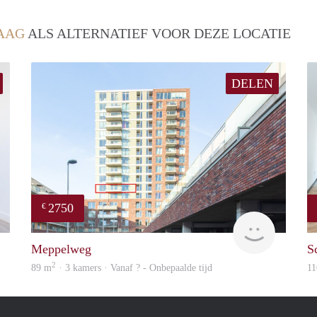
AAG
ALS ALTERNATIEF VOOR DEZE LOCATIE
DELEN
2750
€
Real Estate
Meesters
Meppelweg
S
2
89 m
· 3 kamers · Vanaf ? - Onbepaalde tijd
11