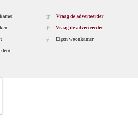
dkamer
Vraag de adverteerder
uken
Vraag de adverteerder
t
Eigen woonkamer
rdeur