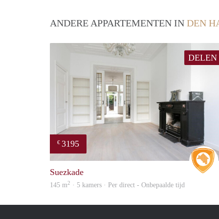
ANDERE APPARTEMENTEN IN
DEN H
DELEN
3195
€
Suezkade
2
145 m
· 5 kamers · Per direct - Onbepaalde tijd