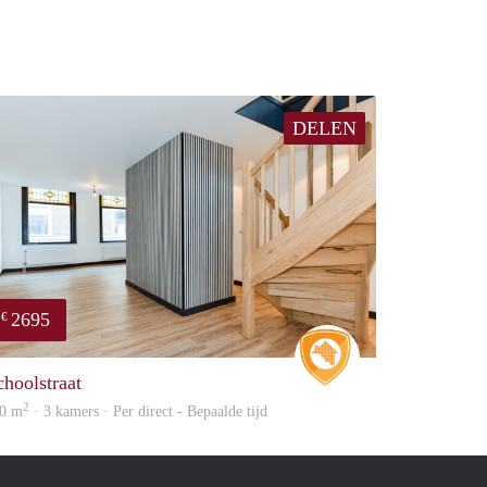
DELEN
2695
€
Real Estate
choolstraat
2
0 m
· 3 kamers · Per direct - Bepaalde tijd