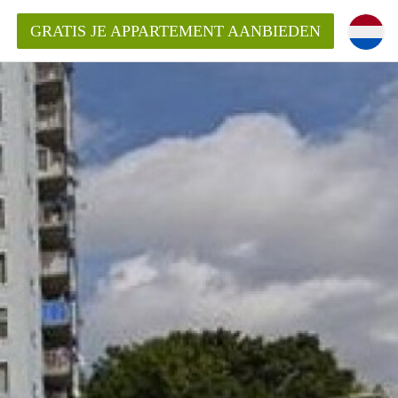
GRATIS JE APPARTEMENT AANBIEDEN
Appartement in Den Haag?
ment-DenHaag?
ding?