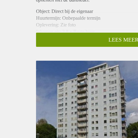
Object: Direct bij de eigenaar
Huurtermijn: Onbepaalde termijn
Oplevering: Zie foto
Inkomen eis: 2,8 x Bruto huur
Garantiestelling mogelijk: Ja
LEES MEER
Borg: 1 Maand
Bemiddeling kosten: Nee
Woningdelers toegestaan: Ja
Huisdieren toegestaan: Afhankelijk van de Eigenaar
Huurtoeslag grens: Nee
Geschikt voor studenten: Afhankelijk van de Eigena