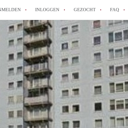
NMELDEN
INLOGGEN
GEZOCHT
FAQ
How to translate AppartementDenHaag!
Wat is Appartement-DenHaag?
Hoeveel kost het om te reageren op een 
Wat is de privacyverklaring van Apparte
Berekent Appartement-DenHaag
makelaarsvergoeding/bemiddelingsvergoe
Alle veelgestelde vragen