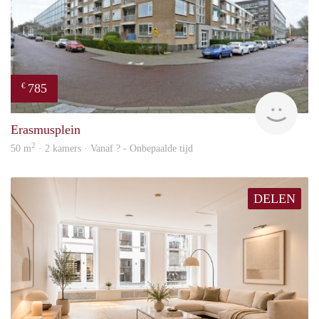
785
€
rent
Erasmusplein
2
50 m
· 2 kamers · Vanaf ? - Onbepaalde tijd
DELEN