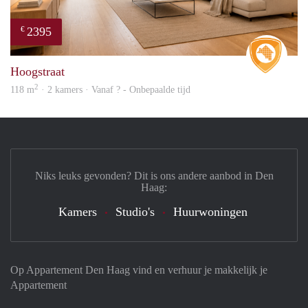
2395
€
Real 
Hoogstraat
2
118 m
· 2 kamers · Vanaf ? - Onbepaalde tijd
Niks leuks gevonden? Dit is ons andere aanbod in Den
Haag:
Kamers
Studio's
Huurwoningen
Op Appartement Den Haag vind en verhuur je makkelijk je
Appartement