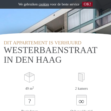
OK!
We gebruiken
cookies
voor de beste service
DIT APPARTEMENT IS VERHUURD
WESTERBAENSTRAAT
IN DEN HAAG
2
49 m
2 kamers
∞
?