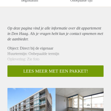
Begindatum
Onbepaalde tijd
Op deze pagina vind je alle informatie over dit
appartement
in Den Haag. Als je vragen hebt kun je contact opnemen met
de aanbieder.
Object: Direct bij de eigenaar
Huurtermijn: Onbepaalde termijn
Oplevering: Zie foto
Inkomen eis: Nee
Garantiestelling mogelijk: Nee
LEES MEER MET EEN PAKKET!
Borg: 1 Maand
Bemiddeling kosten: Nee
Woningdelers toegestaan: Nee
Huisdieren toegestaan: Afhankelijk van de Eigenaar
Huurtoeslag grens: Ja
Geschikt voor studenten: Afhankelijk van de Eigenaar