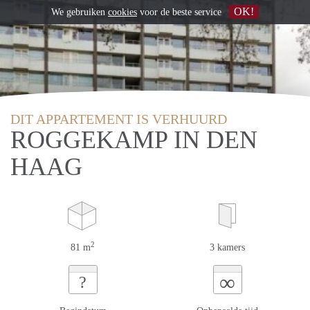
OK!
We gebruiken
cookies
voor de beste service
DIT APPARTEMENT IS VERHUURD
ROGGEKAMP IN DEN
HAAG
2
81 m
3 kamers
∞
?