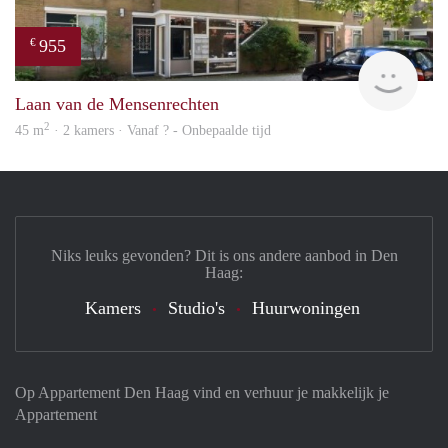
955
€
finde
Laan van de Mensenrechten
2
45 m
· 2 kamers · Vanaf ? - Onbepaalde tijd
Niks leuks gevonden? Dit is ons andere aanbod in Den
Haag:
Kamers
Studio's
Huurwoningen
Op Appartement Den Haag vind en verhuur je makkelijk je
Appartement