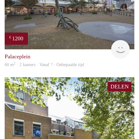
1200
€
finde
Palaceplein
2
60 m
· 2 kamers · Vanaf ? - Onbepaalde tijd
DELEN