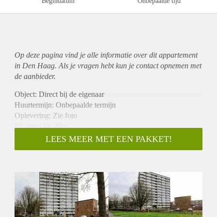
Begindatum
Onbepaalde tijd
Op deze pagina vind je alle informatie over dit
appartement
in Den Haag. Als je vragen hebt kun je contact opnemen met
de aanbieder.
Object: Direct bij de eigenaar
Huurtermijn: Onbepaalde termijn
Oplevering: Zie foto
Inkomen eis: Nee
Garantiestelling mogelijk: Nee
LEES MEER MET EEN PAKKET!
Borg: 1 Maand
Bemiddeling kosten: Nee
Woningdelers toegestaan: Nee
Huisdieren toegestaan: Afhankelijk van de Eigenaar
Huurtoeslag grens: Ja
Geschikt voor studenten: Afhankelijk van de Eigenaar