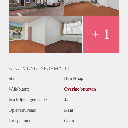
Huurtermijn
Onbepaalde termijn
Oplevering
Kaal
+ 1
ALGEMENE INFORMATIE
Stad
Den Haag
Wijk/buurt:
Overige buurten
Inschrijven gemeente:
Ja
Opleverniveau:
Kaal
Huisgenoten:
Geen