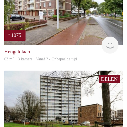
1075
€
finde
Hengelolaan
2
63 m
· 3 kamers · Vanaf ? - Onbepaalde tijd
DELEN