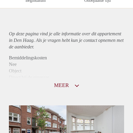
Begindatum
Onbepaalde tijd
Op deze pagina vind je alle informatie over dit
appartement
in Den Haag. Als je vragen hebt kun je contact opnemen met
de aanbieder.
Bemiddelingskosten
Nee
Object
Direct bij de eigenaar
Borg
MEER
780
Garantiestelling
Niet mogelijk
Huurtoeslag
Mogelijk
Inkomen eis
N.V.T.