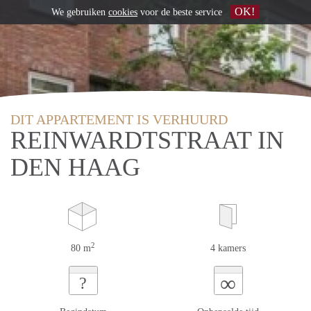
OK!
We gebruiken
cookies
voor de beste service
DIT APPARTEMENT IS VERHUURD
REINWARDTSTRAAT IN
DEN HAAG
2
80 m
4 kamers
∞
?