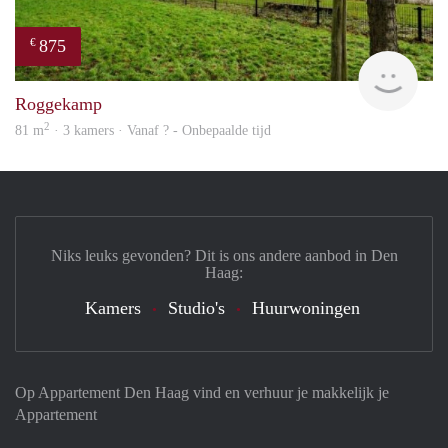
875
€
rent
Roggekamp
2
81 m
· 3 kamers · Vanaf ? - Onbepaalde tijd
Niks leuks gevonden? Dit is ons andere aanbod in Den
Haag:
Kamers
Studio's
Huurwoningen
Op Appartement Den Haag vind en verhuur je makkelijk je
Appartement