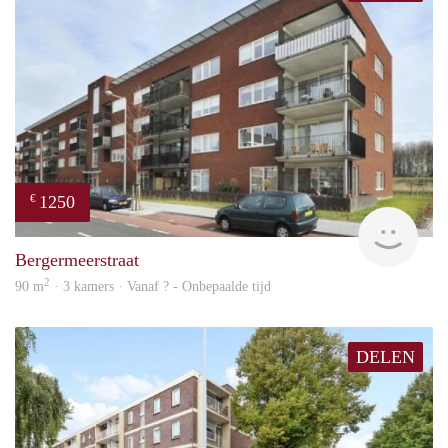
1250
€
finde
Bergermeerstraat
2
90 m
· 3 kamers · Vanaf ? - Onbepaalde tijd
DELEN