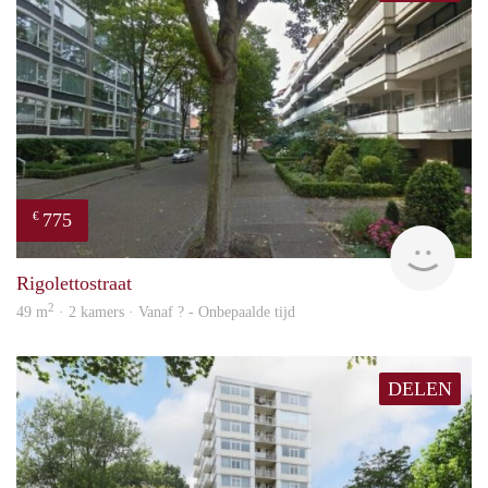
775
€
rent
Rigolettostraat
2
49 m
· 2 kamers · Vanaf ? - Onbepaalde tijd
DELEN