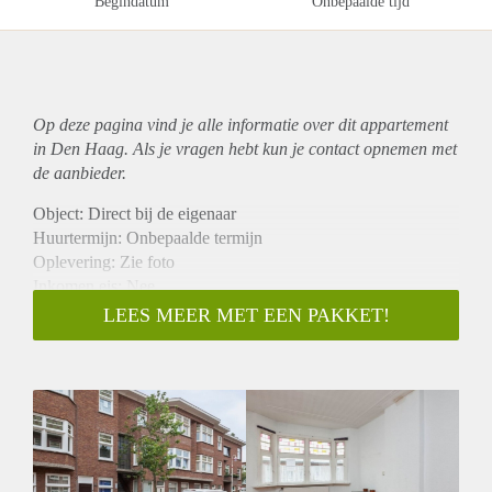
Begindatum
Onbepaalde tijd
Op deze pagina vind je alle informatie over dit
appartement
in Den Haag. Als je vragen hebt kun je contact opnemen met
de aanbieder.
Object: Direct bij de eigenaar
Huurtermijn: Onbepaalde termijn
Oplevering: Zie foto
Inkomen eis: Nee
Garantiestelling mogelijk: Nee
LEES MEER MET EEN PAKKET!
Borg: 1 Maand
Bemiddeling kosten: Nee
Woningdelers toegestaan: Nee
Huisdieren toegestaan: Afhankelijk van de Eigenaar
Huurtoeslag grens: Ja
Geschikt voor studenten: Afhankelijk van de Eigenaar