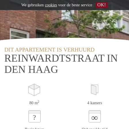
OK!
We gebruiken
cookies
voor de beste service
DIT APPARTEMENT IS VERHUURD
REINWARDTSTRAAT IN
DEN HAAG
2
80 m
4 kamers
∞
?