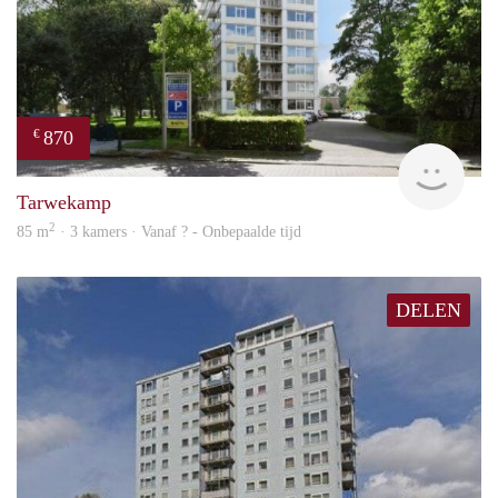
870
€
rent
Tarwekamp
2
85 m
· 3 kamers · Vanaf ? - Onbepaalde tijd
DELEN