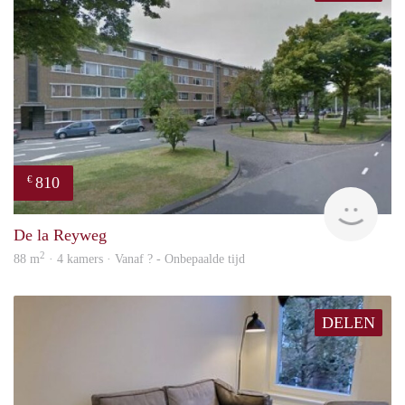
810
€
finde
De la Reyweg
2
88 m
· 4 kamers · Vanaf ? - Onbepaalde tijd
DELEN