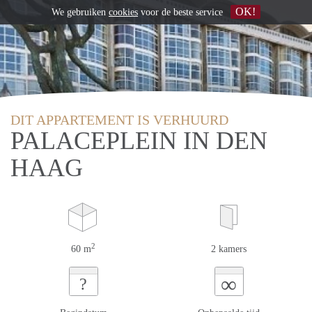
OK!
We gebruiken
cookies
voor de beste service
DIT APPARTEMENT IS VERHUURD
PALACEPLEIN IN DEN
HAAG
2
60 m
2 kamers
∞
?