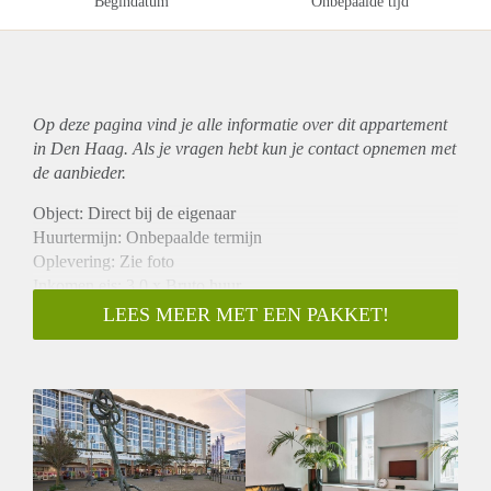
Begindatum
Onbepaalde tijd
Op deze pagina vind je alle informatie over dit
appartement
in Den Haag. Als je vragen hebt kun je contact opnemen met
de aanbieder.
Object: Direct bij de eigenaar
Huurtermijn: Onbepaalde termijn
Oplevering: Zie foto
Inkomen eis: 3,0 x Bruto huur
Garantiestelling mogelijk: Ja
LEES MEER MET EEN PAKKET!
Borg: 1 Maand
Bemiddeling kosten: Nee
Woningdelers toegestaan: Ja
Huisdieren toegestaan: Afhankelijk van de Eigenaar
Huurtoeslag grens: Nee
Geschikt voor studenten: Afhankelijk van de Eigenaar