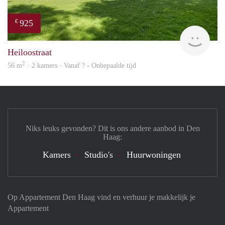
925
€
finde
Heiloostraat
2
56 m
· 2 kamers · Vanaf ? - Onbepaalde tijd
Niks leuks gevonden? Dit is ons andere aanbod in Den
Haag:
Kamers
Studio's
Huurwoningen
Op Appartement Den Haag vind en verhuur je makkelijk je
Appartement