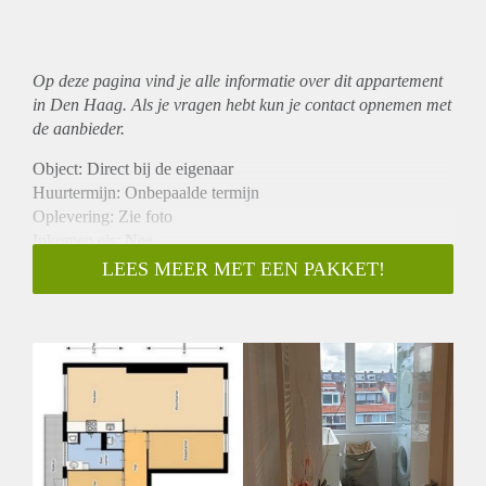
Op deze pagina vind je alle informatie over dit
appartement
in Den Haag. Als je vragen hebt kun je contact opnemen met
de aanbieder.
Object: Direct bij de eigenaar
Huurtermijn: Onbepaalde termijn
Oplevering: Zie foto
Inkomen eis: Nee
Garantiestelling mogelijk: Nee
LEES MEER MET EEN PAKKET!
Borg: 1 Maand
Bemiddeling kosten: Nee
Woningdelers toegestaan: Nee
Huisdieren toegestaan: Afhankelijk van de Eigenaar
Huurtoeslag grens: Ja
Geschikt voor studenten: Afhankelijk van de Eigenaar