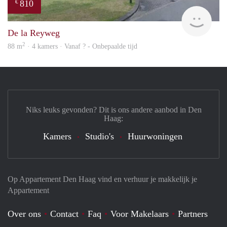
810
€
Woni
De la Reyweg
2
88 m
· 4 kamers · Vanaf ? - Onbepaalde tijd
Niks leuks gevonden? Dit is ons andere aanbod in Den
Haag:
Kamers
Studio's
Huurwoningen
Op Appartement Den Haag vind en verhuur je makkelijk je
Appartement
Over ons
Contact
Faq
Voor Makelaars
Partners