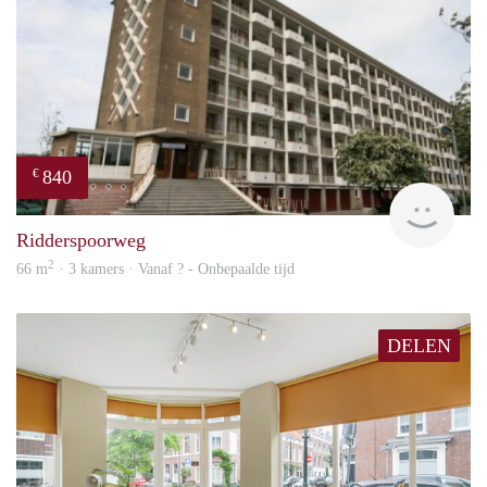
840
€
finde
Ridderspoorweg
2
66 m
· 3 kamers · Vanaf ? - Onbepaalde tijd
DELEN