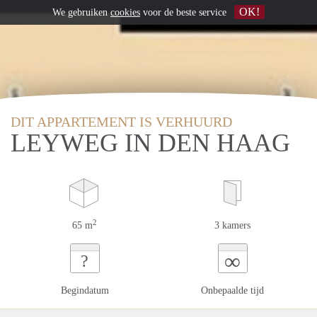
OK!
We gebruiken
cookies
voor de beste service
DIT APPARTEMENT IS VERHUURD
LEYWEG IN DEN HAAG
2
65 m
3 kamers
∞
?
Begindatum
Onbepaalde tijd