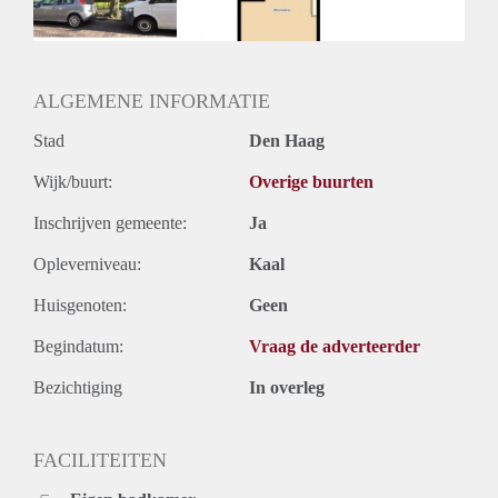
Huurtermijn
Onbepaalde termijn
Oplevering
Kaal
ALGEMENE INFORMATIE
Stad
Den Haag
Wijk/buurt:
Overige buurten
Inschrijven gemeente:
Ja
Opleverniveau:
Kaal
Huisgenoten:
Geen
Begindatum:
Vraag de adverteerder
Bezichtiging
In overleg
FACILITEITEN