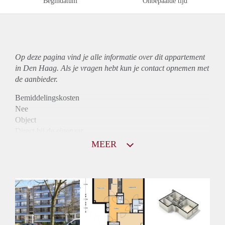
Begindatum
Onbepaalde tijd
Op deze pagina vind je alle informatie over dit
appartement
in Den Haag. Als je vragen hebt kun je contact opnemen met
de aanbieder.
Bemiddelingskosten
Nee
Object
Direct bij de eigenaar
Borg
MEER
995
Garantiestelling
Mogelijk
Huurtoeslag
Niet mogelijk
Inkomen eis
3,1 X Maandhuur Bruto