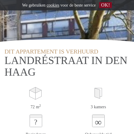
OK!
We gebruiken
cookies
voor de beste service
DIT APPARTEMENT IS VERHUURD
LANDRÉSTRAAT IN DEN
HAAG
2
72 m
3 kamers
∞
?