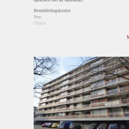
Bemiddelingskosten
Nee
Object
Direct bij de eigenaar
Borg
725
Garantiestelling
Niet mogelijk
Huurtoeslag
Mogelijk
Inkomen eis
N.V.T.
Huurtermijn
Onbepaalde termijn
Oplevering
Kaal