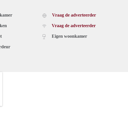
dkamer
Vraag de adverteerder
uken
Vraag de adverteerder
t
Eigen woonkamer
rdeur