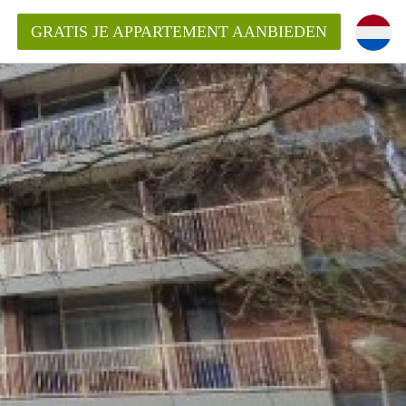
GRATIS JE APPARTEMENT AANBIEDEN
Appartement in Den Haag?
ment-DenHaag?
ding?