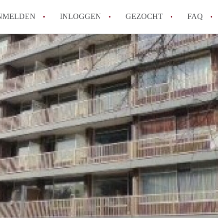
NMELDEN
INLOGGEN
GEZOCHT
FAQ
How to translate AppartementDenHaag!
Wat is Appartement-DenHaag?
Hoeveel kost het om te reageren op een 
Wat is de privacyverklaring van Apparte
Berekent Appartement-DenHaag
makelaarsvergoeding/bemiddelingsvergoe
Alle veelgestelde vragen