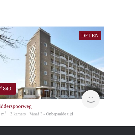
DELEN
840
€
e
finder
idderspoorweg
2
6 m
· 3 kamers · Vanaf ? - Onbepaalde tijd