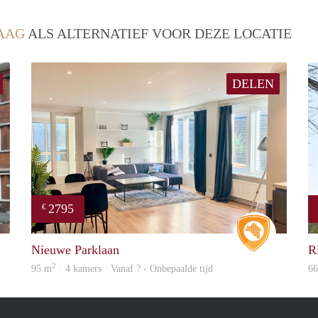
AAG
ALS ALTERNATIEF VOOR DEZE LOCATIE
DELEN
2795
€
finder
Real Estat
Nieuwe Parklaan
R
2
95 m
· 4 kamers · Vanaf ? - Onbepaalde tijd
6