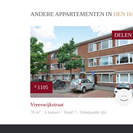
ANDERE APPARTEMENTEN IN
DEN H
DELEN
1105
€
Vreeswijkstraat
2
78 m
· 4 kamers · Vanaf ? - Onbepaalde tijd