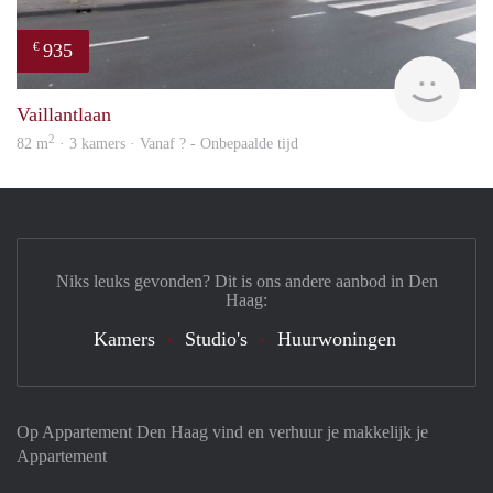
935
€
rent
Vaillantlaan
2
82 m
· 3 kamers · Vanaf ? - Onbepaalde tijd
Niks leuks gevonden? Dit is ons andere aanbod in Den
Haag:
Kamers
Studio's
Huurwoningen
Op Appartement Den Haag vind en verhuur je makkelijk je
Appartement