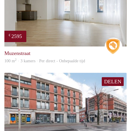
2595
€
Real 
Muzenstraat
2
100 m
· 3 kamers · Per direct - Onbepaalde tijd
DELEN