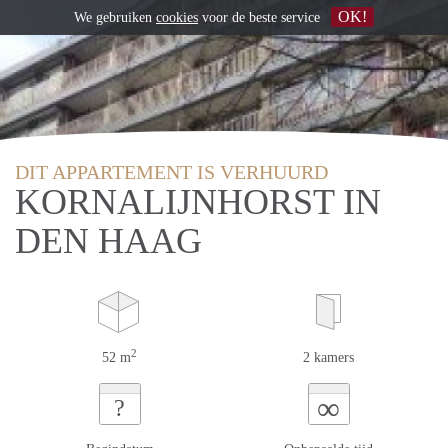
OK!
We gebruiken
cookies
voor de beste service
DIT APPARTEMENT IS VERHUURD
KORNALIJNHORST IN
DEN HAAG
2
52 m
2 kamers
∞
?