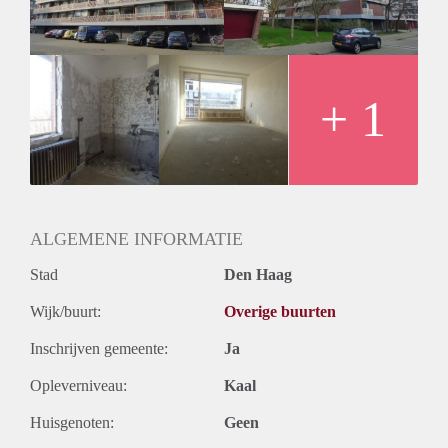
Huurtermijn
Onbepaalde termijn
Oplevering
Kaal
+ 1
ALGEMENE INFORMATIE
Stad
Den Haag
Wijk/buurt:
Overige buurten
Inschrijven gemeente:
Ja
Opleverniveau:
Kaal
Huisgenoten:
Geen