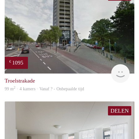
1095
€
finde
Troelstrakade
2
99 m
· 4 kamers · Vanaf ? - Onbepaalde tijd
DELEN