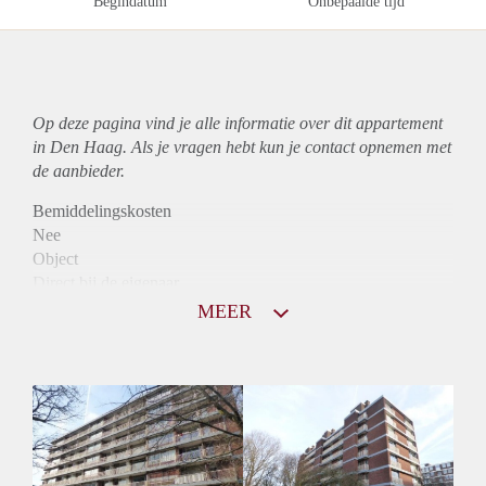
Begindatum
Onbepaalde tijd
Op deze pagina vind je alle informatie over dit
appartement
in Den Haag. Als je vragen hebt kun je contact opnemen met
de aanbieder.
Bemiddelingskosten
Nee
Object
Direct bij de eigenaar
Borg
MEER
725
Garantiestelling
Niet mogelijk
Huurtoeslag
Mogelijk
Inkomen eis
N.V.T.