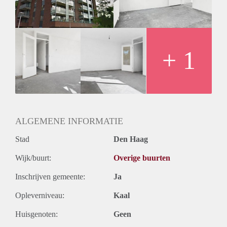
Huurtermijn
Onbepaalde termijn
Oplevering
Kaal
+ 1
ALGEMENE INFORMATIE
Stad
Den Haag
Wijk/buurt:
Overige buurten
Inschrijven gemeente:
Ja
Opleverniveau:
Kaal
Huisgenoten:
Geen