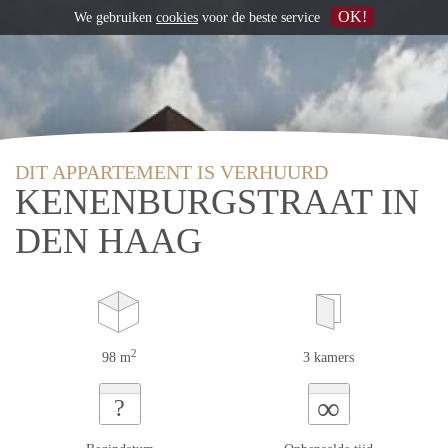
OK!
We gebruiken
cookies
voor de beste service
DIT APPARTEMENT IS VERHUURD
KENENBURGSTRAAT IN
DEN HAAG
2
98 m
3 kamers
∞
?