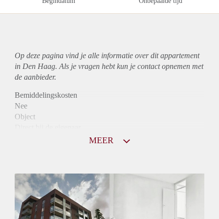
Begindatum
Onbepaalde tijd
Op deze pagina vind je alle informatie over dit
appartement
in Den Haag. Als je vragen hebt kun je contact opnemen met
de aanbieder.
Bemiddelingskosten
Nee
Object
Direct bij de eigenaar
Borg
MEER
1025
Garantiestelling
Mogelijk
Huurtoeslag
Niet mogelijk
Inkomen eis
3,1 X Maandhuur Bruto