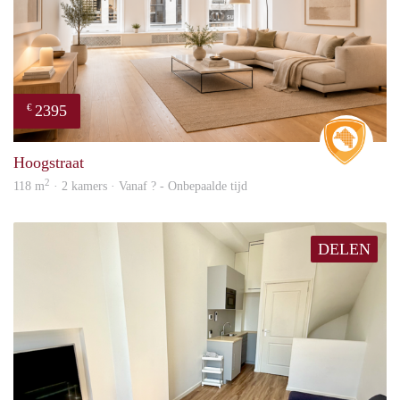
2395
€
Real 
Hoogstraat
2
118 m
· 2 kamers · Vanaf ? - Onbepaalde tijd
DELEN