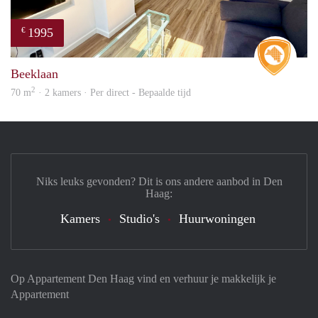
1995
€
Real 
Beeklaan
2
70 m
· 2 kamers · Per direct - Bepaalde tijd
Niks leuks gevonden? Dit is ons andere aanbod in Den
Haag:
Kamers
Studio's
Huurwoningen
Op Appartement Den Haag vind en verhuur je makkelijk je
Appartement