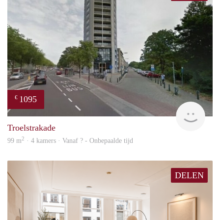
1095
€
finde
Troelstrakade
2
99 m
· 4 kamers · Vanaf ? - Onbepaalde tijd
DELEN