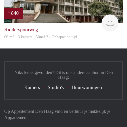
840
€
finde
Ridderspoorweg
2
66 m
· 3 kamers · Vanaf ? - Onbepaalde tijd
Niks leuks gevonden? Dit is ons andere aanbod in Den
Haag:
Kamers
Studio's
Huurwoningen
Op Appartement Den Haag vind en verhuur je makkelijk je
Appartement