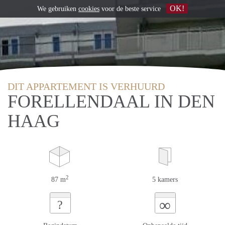
OK!
We gebruiken
cookies
voor de beste service
DIT APPARTEMENT IS VERHUURD
FORELLENDAAL IN DEN
HAAG
2
87 m
5 kamers
∞
?