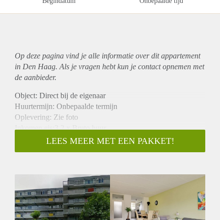
Begindatum
Onbepaalde tijd
Op deze pagina vind je alle informatie over dit
appartement
in Den Haag. Als je vragen hebt kun je contact opnemen met
de aanbieder.
Object: Direct bij de eigenaar
Huurtermijn: Onbepaalde termijn
Oplevering: Zie foto
Inkomen eis:3,2 x Bruto huur
Garantiestelling mogelijk: Ja
LEES MEER MET EEN PAKKET!
Borg: 1 Maand
Bemiddeling kosten: Nee
Woningdelers toegestaan: Ja
Huisdieren toegestaan: Afhankelijk van de Eigenaar
Huurtoeslag grens: Nee
Geschikt voor studenten: Afhankelijk van de Eigenaar