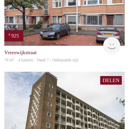
925
€
finde
Vreeswijkstraat
2
70 m
· 4 kamers · Vanaf ? - Onbepaalde tijd
DELEN