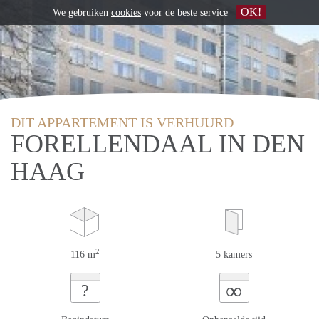
OK!
We gebruiken
cookies
voor de beste service
DIT APPARTEMENT IS VERHUURD
FORELLENDAAL IN DEN
HAAG
2
116 m
5 kamers
∞
?