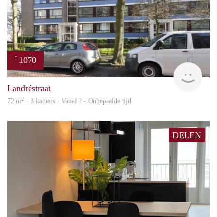
1070
€
finde
Landréstraat
2
72 m
· 3 kamers · Vanaf ? - Onbepaalde tijd
DELEN