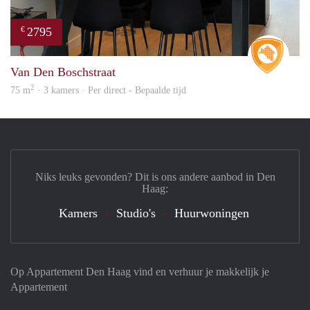
2795
€
Real 
Van Den Boschstraat
2
75 m
· 3 kamers · Per direct - Bepaalde tijd
Niks leuks gevonden? Dit is ons andere aanbod in Den
Haag:
Kamers
Studio's
Huurwoningen
Op Appartement Den Haag vind en verhuur je makkelijk je
Appartement