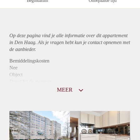
Begindatum
Onbepaalde tijd
Op deze pagina vind je alle informatie over dit
appartement
in Den Haag. Als je vragen hebt kun je contact opnemen met
de aanbieder.
Bemiddelingskosten
Nee
Object
Direct bij de eigenaar
Borg
MEER
1075
Garantiestelling
Mogelijk
Huurtoeslag
Niet mogelijk
Inkomen eis
2,9 X Maandhuur Bruto