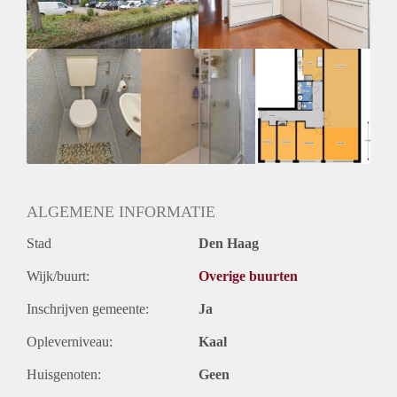
Huurtermijn
Onbepaalde termijn
Oplevering
Kaal
ALGEMENE INFORMATIE
Stad
Den Haag
Wijk/buurt:
Overige buurten
Inschrijven gemeente:
Ja
Opleverniveau:
Kaal
Huisgenoten:
Geen