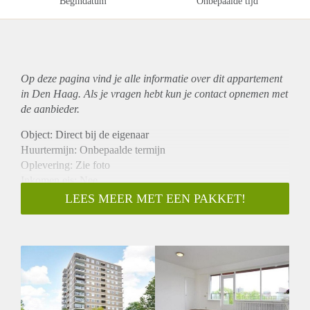
Begindatum
Onbepaalde tijd
Op deze pagina vind je alle informatie over dit
appartement
in Den Haag. Als je vragen hebt kun je contact opnemen met
de aanbieder.
Object: Direct bij de eigenaar
Huurtermijn: Onbepaalde termijn
Oplevering: Zie foto
Inkomen eis: Nee
Garantiestelling mogelijk: Nee
LEES MEER MET EEN PAKKET!
Borg: 1 Maand
Bemiddeling kosten: Nee
Woningdelers toegestaan: Nee
Huisdieren toegestaan: Afhankelijk van de Eigenaar
Huurtoeslag grens: Ja
Geschikt voor studenten: Afhankelijk van de Eigenaar