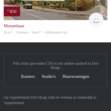
850
€
rent
Mozartlaan
2
56 m
· 2 kamers · Vanaf ? - Onbepaalde tijd
Niks leuks gevonden? Dit is ons andere aanbod in Den
Haag:
Kamers
Studio's
Huurwoningen
Op Appartement Den Haag vind en verhuur je makkelijk je
Appartement