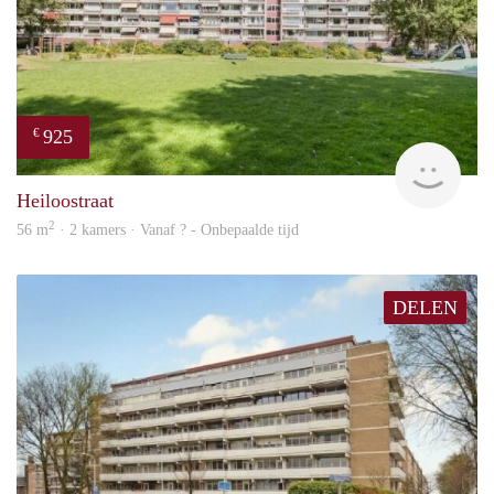
925
€
finde
Heiloostraat
2
56 m
· 2 kamers · Vanaf ? - Onbepaalde tijd
DELEN