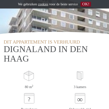
OK!
We gebruiken
cookies
voor de beste service
DIT APPARTEMENT IS VERHUURD
DIGNALAND IN DEN
HAAG
2
80 m
3 kamers
∞
?