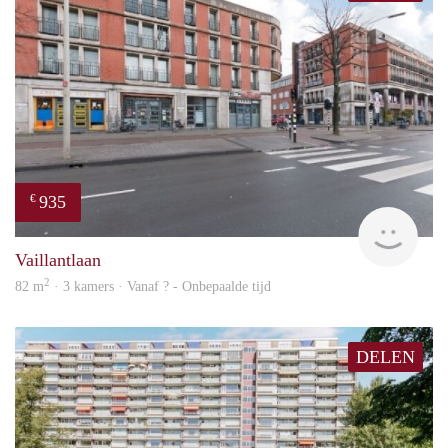
935
€
rent
Vaillantlaan
2
82 m
· 3 kamers · Vanaf ? - Onbepaalde tijd
DELEN