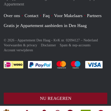
Appartement
Over ons
Contact
Faq
Voor Makelaars
Partners
Gratis je Appartement aanbieden in Den Haag
© 2026 - Appartement Den Haag - KvK nr. 02094127 –
Nederland
Voorwaarden & privacy
Disclaimer
Spam & nep-accounts
Account verwijderen
Je rekent gemakkelijk af met Paypal
Je rekent gemakkelijk af met M
Je rekent gemakkelij
Je re
NU REAGEREN