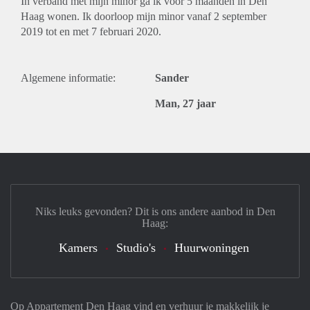
In verband met mijn minor ga ik voor 5 maanden in Den
Haag wonen. Ik doorloop mijn minor vanaf 2 september
2019 tot en met 7 februari 2020.
Algemene informatie:
Sander
Man, 27 jaar
Niks leuks gevonden? Dit is ons andere aanbod in Den
Haag:
Kamers
Studio's
Huurwoningen
Op Appartement Den Haag vind en verhuur je makkelijk je