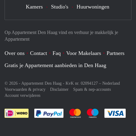
Kamers
Studio's
Huurwoningen
Op Appartement Den Haag vind en verhuur je makkelijk je
Appartement
Over ons
Contact
Faq
Voor Makelaars
Partners
Gratis je Appartement aanbieden in Den Haag
© 2026 - Appartement Den Haag - KvK nr. 02094127 –
Nederland
Voorwaarden & privacy
Disclaimer
Spam & nep-accounts
Account verwijderen
Je rekent gemakkelijk af met Paypal
Je rekent gemakkelijk af met M
Je rekent gemakkelij
Je re