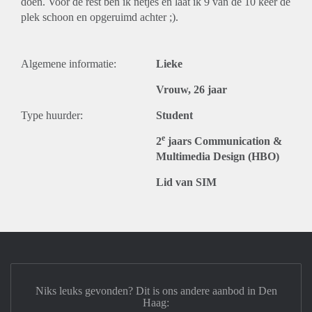
doen. Voor de rest ben ik netjes en laat ik 9 van de 10 keer de
plek schoon en opgeruimd achter ;).
Algemene informatie:
Lieke
Vrouw, 26 jaar
Type huurder:
Student
e
2
jaars Communication &
Multimedia Design (HBO)
Lid van SIM
Niks leuks gevonden? Dit is ons andere aanbod in Den
Haag: