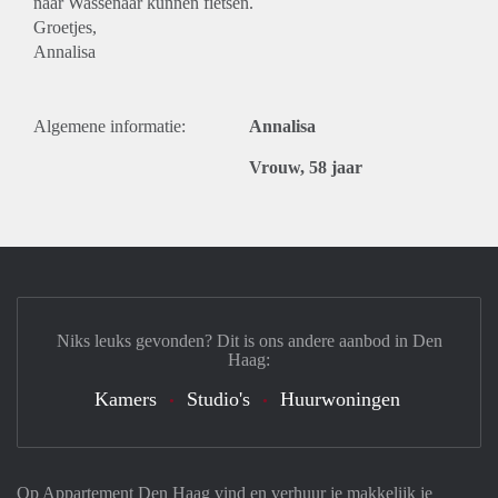
naar Wassenaar kunnen fietsen.
Groetjes,
Annalisa
Algemene informatie:
Annalisa
Vrouw, 58 jaar
Niks leuks gevonden? Dit is ons andere aanbod in Den
Haag:
Kamers
Studio's
Huurwoningen
Op Appartement Den Haag vind en verhuur je makkelijk je