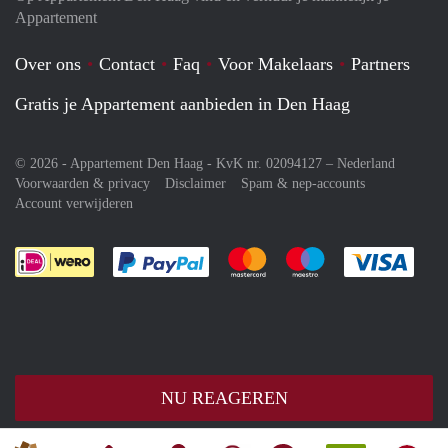
Appartement
Over ons
Contact
Faq
Voor Makelaars
Partners
Gratis je Appartement aanbieden in Den Haag
© 2026 - Appartement Den Haag - KvK nr. 02094127 –
Nederland
Voorwaarden & privacy
Disclaimer
Spam & nep-accounts
Account verwijderen
Je rekent gemakkelijk af met Paypal
Je rekent gemakkelijk af met M
Je rekent gemakkelij
Je re
NU REAGEREN