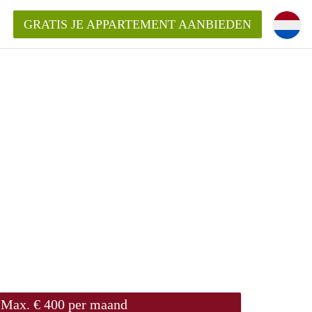
GRATIS JE APPARTEMENT AANBIEDEN
Appartement in Den Haag?
ment-DenHaag?
ding?
Max. € 400 per maand