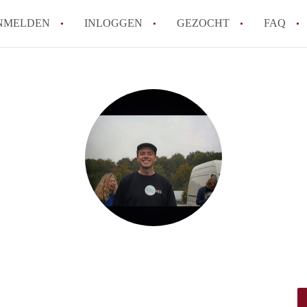
NMELDEN
INLOGGEN
GEZOCHT
FAQ
How to translate AppartementDenHaag!
Wat is Appartement-DenHaag?
Hoeveel kost het om te reageren op een 
Wat is de privacyverklaring van Apparte
Berekent Appartement-DenHaag
makelaarsvergoeding/bemiddelingsvergoe
Alle veelgestelde vragen