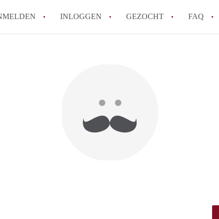
NMELDEN
INLOGGEN
GEZOCHT
FAQ
How to translate AppartementDenHaag!
Wat is Appartement-DenHaag?
Hoeveel kost het om te reageren op een 
Wat is de privacyverklaring van Apparte
Berekent Appartement-DenHaag
makelaarsvergoeding/bemiddelingsvergoe
Alle veelgestelde vragen