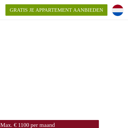
GRATIS JE APPARTEMENT AANBIEDEN
Appartement in Den Haag?
ment-DenHaag?
ding?
Max. € 1100 per maand