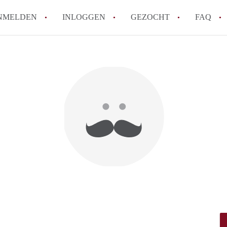
NMELDEN
INLOGGEN
GEZOCHT
FAQ
How to translate AppartementDenHaag!
Wat is Appartement-DenHaag?
Hoeveel kost het om te reageren op een 
Wat is de privacyverklaring van Apparte
Berekent Appartement-DenHaag
makelaarsvergoeding/bemiddelingsvergoe
Alle veelgestelde vragen