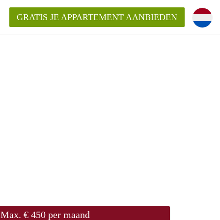
GRATIS JE APPARTEMENT AANBIEDEN
Appartement in Den Haag?
ment-DenHaag?
ding?
Max. € 450 per maand