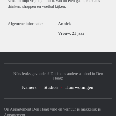
Veld. In mijn vrije tijd hou ik van uit eten gaan, cocktails
drinken, shoppen en voetbal kijken.
Algemene informatie:
Anniek
Vrouw, 21 jaar
Niks leuks gevonden? Dit is ons andere aanbod in Den
Haag:
Kamers
Studio's
Huurwoningen
Op Appartement Den Haag vind en verhuur je makkelijk je
Appartement