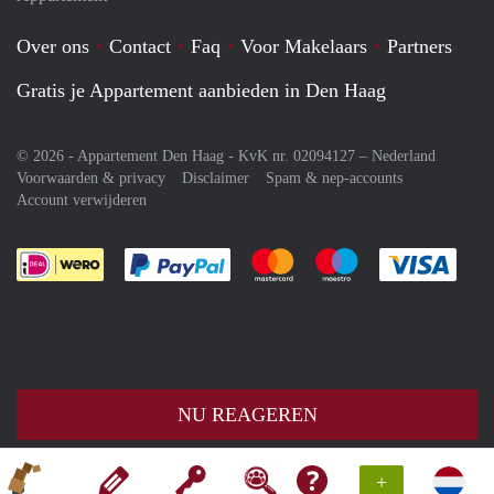
Over ons
Contact
Faq
Voor Makelaars
Partners
Gratis je Appartement aanbieden in Den Haag
© 2026 - Appartement Den Haag - KvK nr. 02094127 –
Nederland
Voorwaarden & privacy
Disclaimer
Spam & nep-accounts
Account verwijderen
Je rekent gemakkelijk af met Paypal
Je rekent gemakkelijk af met M
Je rekent gemakkelij
Je re
NU REAGEREN
+