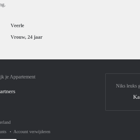
ng.
Veerle
Vrouw, 24 jaar
jk je Appartement
Niks leuks 
artners
Ka
erland
unts
Account verwijderen