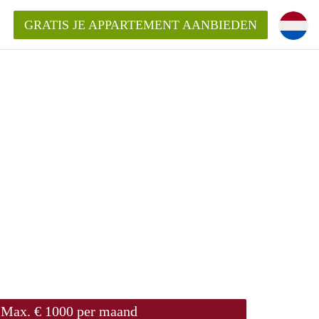
GRATIS JE APPARTEMENT AANBIEDEN
Appartement in Den Haag?
ment-DenHaag?
ding?
Max. € 1000 per maand