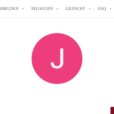
NMELDEN
INLOGGEN
GEZOCHT
FAQ
How to translate AppartementDenHaag!
Wat is Appartement-DenHaag?
Hoeveel kost het om te reageren op een 
Wat is de privacyverklaring van Apparte
Berekent Appartement-DenHaag
makelaarsvergoeding/bemiddelingsvergoe
Alle veelgestelde vragen