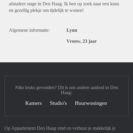
afstudeer stage in Den Haag. Ik ben op zoek naar een knus
en gezellig plekje om tijdelijk te wonen!
Algemene informatie:
Lynn
Vrouw, 23 jaar
Niks leuks gevonden? Dit is ons andere aanbod in Den
Haag:
Kamers
Studio's
Huurwoningen
Op Appartement Den Haag vind en verhuur je makkelijk je