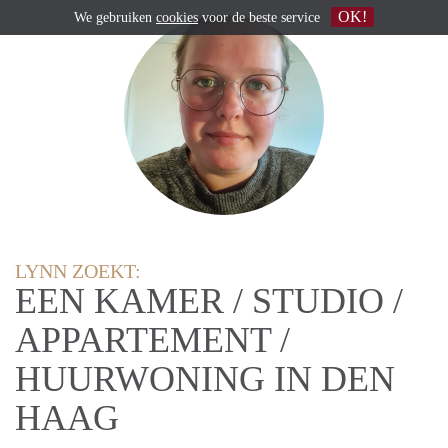
OK!
We gebruiken
cookies
voor de beste service
LYNN ZOEKT:
EEN KAMER / STUDIO /
APPARTEMENT /
HUURWONING IN DEN
HAAG