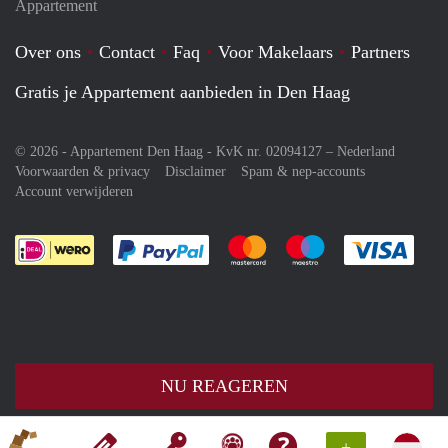
Appartement
Over ons
Contact
Faq
Voor Makelaars
Partners
Gratis je Appartement aanbieden in Den Haag
© 2026 - Appartement Den Haag - KvK nr. 02094127 –
Nederland
Voorwaarden & privacy
Disclaimer
Spam & nep-accounts
Account verwijderen
Je rekent gemakkelijk af met Paypal
Je rekent gemakkelijk af met M
Je rekent gemakkelij
Je re
NU REAGEREN
+