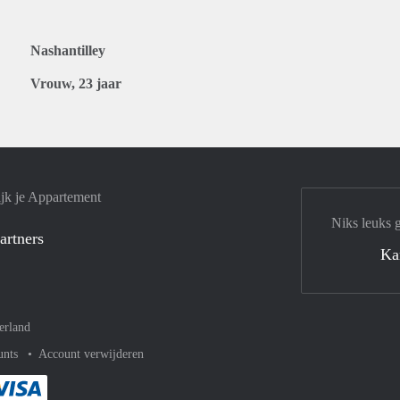
Nashantilley
Vrouw, 23 jaar
jk je Appartement
Niks leuks 
artners
Ka
erland
unts
Account verwijderen
met Paypal
kelijk af met Mastercard
ent gemakkelijk af met Meastro
Je rekent gemakkelijk af met Visa