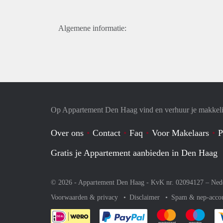
Algemene informatie:
Op Appartement Den Haag vind en verhuur je makkeli
Over ons
Contact
Faq
Voor Makelaars
P
Gratis je Appartement aanbieden in Den Haag
© 2026 - Appartement Den Haag - KvK nr. 02094127 –
Ned
Voorwaarden & privacy
Disclaimer
Spam & nep-acco
Je rekent gemakkelijk af 
Je rekent gemak
Je rek