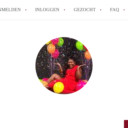
NMELDEN
INLOGGEN
GEZOCHT
FAQ
How to translate AppartementDenHaag!
Wat is Appartement-DenHaag?
Hoeveel kost het om te reageren op een 
Wat is de privacyverklaring van Apparte
Berekent Appartement-DenHaag
makelaarsvergoeding/bemiddelingsvergoe
Alle veelgestelde vragen