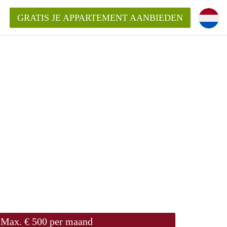
GRATIS JE APPARTEMENT AANBIEDEN
Appartement in Den Haag?
ment-DenHaag?
ding?
Max. € 500 per maand