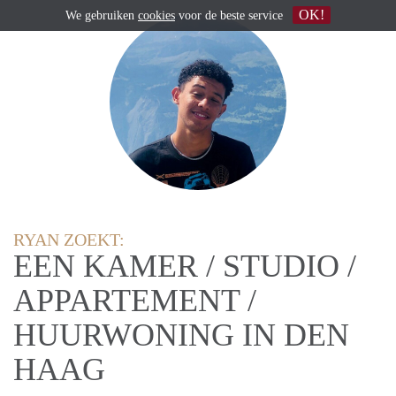
OK!
We gebruiken
cookies
voor de beste service
RYAN ZOEKT:
EEN KAMER / STUDIO /
APPARTEMENT /
HUURWONING IN DEN
HAAG