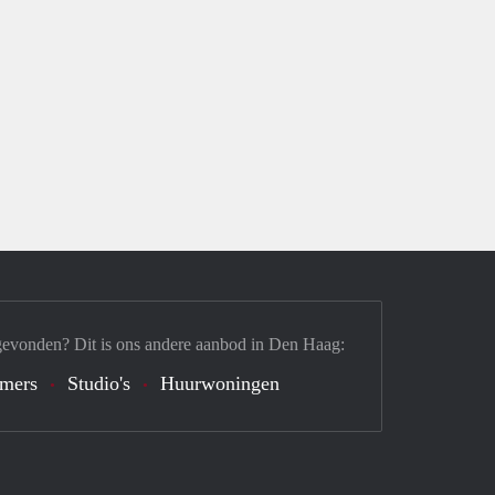
gevonden? Dit is ons andere aanbod in Den Haag:
mers
Studio's
Huurwoningen