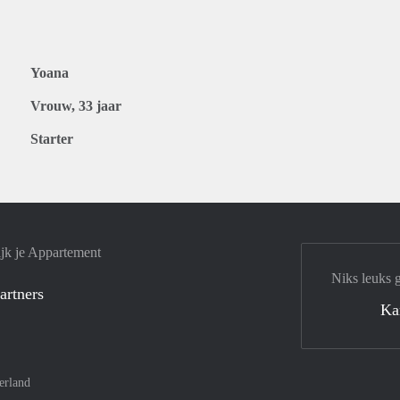
Yoana
Vrouw, 33 jaar
Starter
jk je Appartement
Niks leuks 
artners
Ka
erland