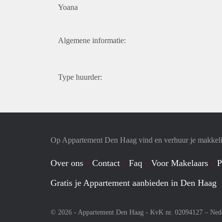
Yoana
Algemene informatie:
Type huurder:
Op Appartement Den Haag vind en verhuur je makkeli
Over ons
Contact
Faq
Voor Makelaars
P
Gratis je Appartement aanbieden in Den Haag
© 2026 - Appartement Den Haag - KvK nr. 02094127 –
Ned