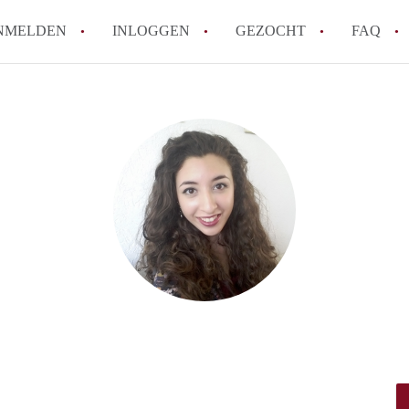
NMELDEN
INLOGGEN
GEZOCHT
FAQ
How to translate AppartementDenHaag!
Wat is Appartement-DenHaag?
Hoeveel kost het om te reageren op een 
Wat is de privacyverklaring van Apparte
Berekent Appartement-DenHaag
makelaarsvergoeding/bemiddelingsvergoe
Alle veelgestelde vragen