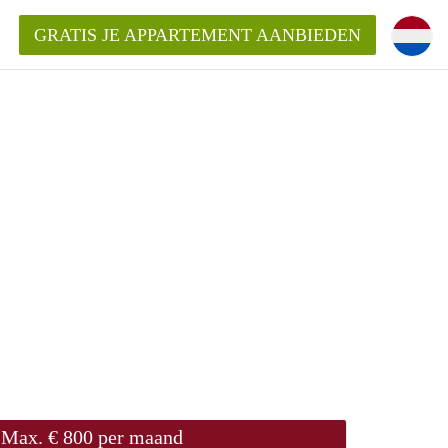
GRATIS JE APPARTEMENT AANBIEDEN
Appartement in Den Haag?
ment-DenHaag?
ding?
Max. € 800 per maand