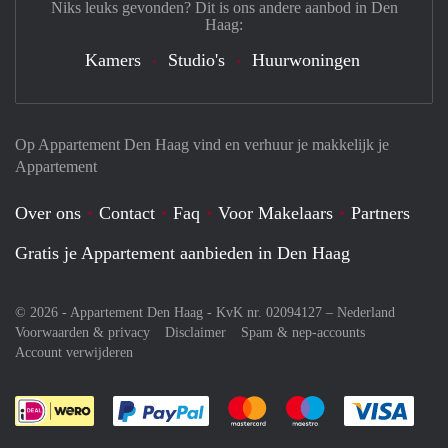
Niks leuks gevonden? Dit is ons andere aanbod in Den
Haag:
Kamers
Studio's
Huurwoningen
Op Appartement Den Haag vind en verhuur je makkelijk je
Appartement
Over ons
Contact
Faq
Voor Makelaars
Partners
Gratis je Appartement aanbieden in Den Haag
© 2026 - Appartement Den Haag - KvK nr. 02094127 –
Nederland
Voorwaarden & privacy
Disclaimer
Spam & nep-accounts
Account verwijderen
Je rekent gemakkelijk af met Paypal
Je rekent gemakkelijk af met M
Je rekent gemakkelij
Je re