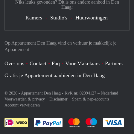
Niks leuks gevonden? Dit is ons andere aanbod in Den
Haag:
Kamers
Studio's
Huurwoningen
Op Appartement Den Haag vind en verhuur je makkelijk je
Appartement
Over ons
Contact
Faq
Voor Makelaars
Partners
Gratis je Appartement aanbieden in Den Haag
© 2026 - Appartement Den Haag - KvK nr. 02094127 –
Nederland
Voorwaarden & privacy
Disclaimer
Spam & nep-accounts
Account verwijderen
Je rekent gemakkelijk af met Paypal
Je rekent gemakkelijk af met M
Je rekent gemakkelij
Je re