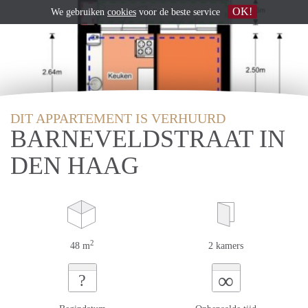
OK!
We gebruiken
cookies
voor de beste service
DIT APPARTEMENT IS VERHUURD
BARNEVELDSTRAAT IN
DEN HAAG
2
48 m
2 kamers
∞
?