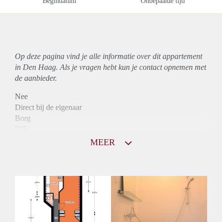
Begindatum
Onbepaalde tijd
Op deze pagina vind je alle informatie over dit
appartement
in Den Haag. Als je vragen hebt kun je contact opnemen met
de aanbieder.
Nee
Direct bij de eigenaar
Borg
775
Garantiestelling
MEER
Mogelijk
Huurtoeslag
Mogelijk
Inkomen eis
N.V.T.
Huurtermijn
Onbepaalde termijn