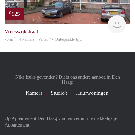
925
€
finde
Vreeswijkstraat
2
70 m
· 4 kamers · Vanaf ? - Onbepaalde tijd
Niks leuks gevonden? Dit is ons andere aanbod in Den
Haag:
Kamers
Studio's
Huurwoningen
Op Appartement Den Haag vind en verhuur je makkelijk je
Appartement