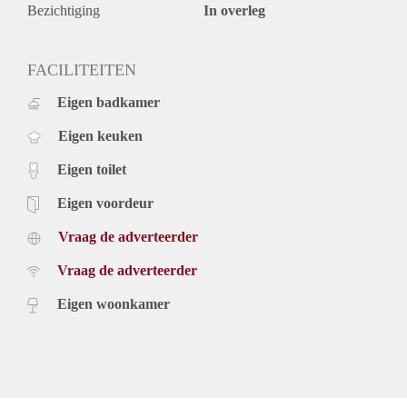
Dit appartement in Den Haag is een unieke kans die je niet
Bezichtiging
In overleg
mag missen. Met zijn ideale ligging, ruime opzet en prachtige
bovenste etage locatie, is dit de perfecte plek om een nieuw
hoofdstuk te beginnen. Start het leven in stijl en comfort in dit
FACILITEITEN
charmante appartement!
Eigen badkamer
Interesse?
Wil je meer weten over dit prachtige appartement aan de
Eigen keuken
Lunterenstraat 13 in Den Haag? Aarzel dan niet en neem
vandaag nog contact met ons op voor meer informatie of om
Eigen toilet
een bezichtiging in te plannen. Maak van deze woning jouw
nieuwe thuis!
Eigen voordeur
Vraag de adverteerder
Vraag de adverteerder
Eigen woonkamer