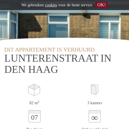
OK!
We gebruiken
cookies
voor de beste service
DIT APPARTEMENT IS VERHUURD
LUNTERENSTRAAT IN
DEN HAAG
2
82 m
3 kamers
∞
07