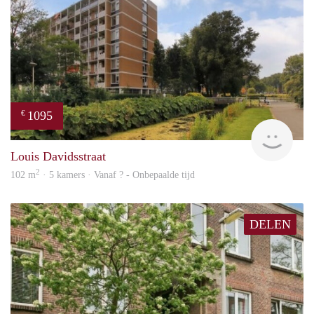
1095
€
rent
Louis Davidsstraat
2
102 m
· 5 kamers · Vanaf ? - Onbepaalde tijd
DELEN