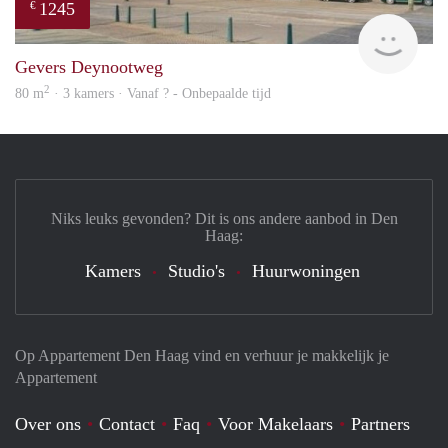
1245
€
finde
Gevers Deynootweg
2
80 m
· 3 kamers · Vanaf ? - Onbepaalde tijd
Niks leuks gevonden? Dit is ons andere aanbod in Den
Haag:
Kamers
Studio's
Huurwoningen
Op Appartement Den Haag vind en verhuur je makkelijk je
Appartement
Over ons
Contact
Faq
Voor Makelaars
Partners