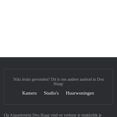
Niks leuks gevonden? Dit is ons andere aanbod in Den
Haag:
Kamers
Studio's
Huurwoningen
Op Appartement Den Haag vind en verhuur je makkelijk je