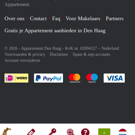
Appartement
Over ons
Contact
Faq
Voor Makelaars
Partners
Gratis je Appartement aanbieden in Den Haag
© 2026 - Appartement Den Haag - KvK nr. 02094127 –
Nederland
Voorwaarden & privacy
Disclaimer
Spam & nep-accounts
Account verwijderen
Je rekent gemakkelijk af met Paypal
Je rekent gemakkelijk af met M
Je rekent gemakkelij
Je re
+