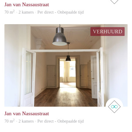
Jan van Nassaustraat
2
70 m
· 2 kamers · Per direct - Onbepaalde tijd
VERHUURD
real 
Jan van Nassaustraat
2
70 m
· 2 kamers · Per direct - Onbepaalde tijd