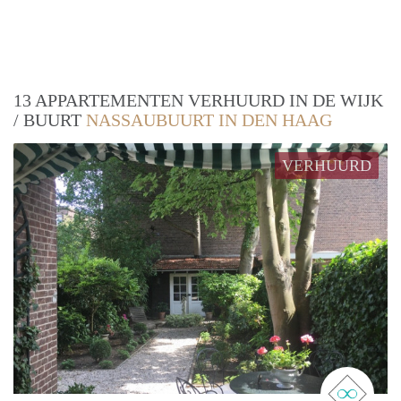
13 APPARTEMENTEN VERHUURD IN DE WIJK
/ BUURT
NASSAUBUURT IN DEN HAAG
VERHUURD
real 