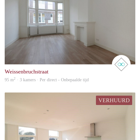
real 
Weissenbruchstraat
2
95 m
· 3 kamers · Per direct - Onbepaalde tijd
VERHUURD