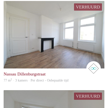
VERHUURD
real 
Nassau Dillenburgstraat
2
77 m
· 3 kamers · Per direct - Onbepaalde tijd
VERHUURD