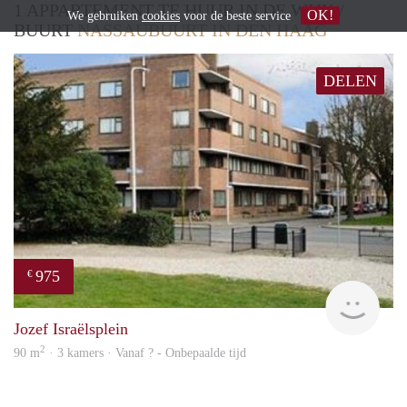
1 APPARTEMENT TE HUUR IN DE WIJK /
OK!
We gebruiken
cookies
voor de beste service
BUURT
NASSAUBUURT IN DEN HAAG
DELEN
975
€
Woni
Jozef Israëlsplein
2
90 m
· 3 kamers · Vanaf ? - Onbepaalde tijd