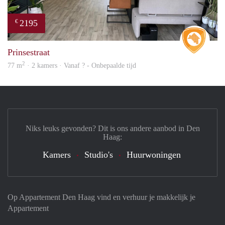
2195
€
Real 
Prinsestraat
2
77 m
· 2 kamers · Vanaf ? - Onbepaalde tijd
Niks leuks gevonden? Dit is ons andere aanbod in Den
Haag:
Kamers
Studio's
Huurwoningen
Op Appartement Den Haag vind en verhuur je makkelijk je
Appartement