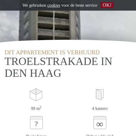
OK!
We gebruiken
cookies
voor de beste service
DIT APPARTEMENT IS VERHUURD
TROELSTRAKADE IN
DEN HAAG
2
99 m
4 kamers
∞
?