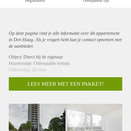
Begindatum
Onbepaalde tijd
Op deze pagina vind je alle informatie over dit
appartement
in Den Haag. Als je vragen hebt kun je contact opnemen met
de aanbieder.
Object: Direct bij de eigenaar
Huurtermijn: Onbepaalde termijn
Oplevering: Zie foto
Inkomen eis: 3,0x Bruto huur
Garantiestelling mogelijk: Ja
LEES MEER MET EEN PAKKET!
Borg: 1 Maand
Bemiddeling kosten: Nee
Woningdelers toegestaan: Ja
Huisdieren toegestaan: Afhankelijk van de Eigenaar
Huurtoeslag grens: Nee
Geschikt voor studenten: Afhankelijk van de Eigenaar