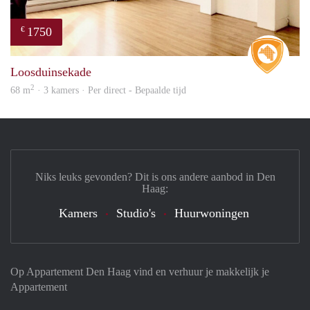
1750
€
Real 
Loosduinsekade
2
68 m
· 3 kamers · Per direct - Bepaalde tijd
Niks leuks gevonden? Dit is ons andere aanbod in Den
Haag:
Kamers
Studio's
Huurwoningen
Op Appartement Den Haag vind en verhuur je makkelijk je
Appartement