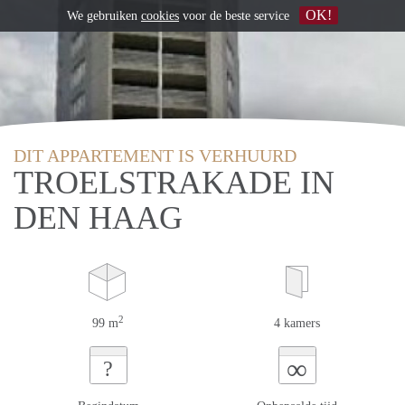
OK!
We gebruiken
cookies
voor de beste service
DIT APPARTEMENT IS VERHUURD
TROELSTRAKADE IN
DEN HAAG
2
99 m
4 kamers
∞
?