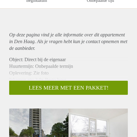
Begindatum
Onbepaalde tijd
Op deze pagina vind je alle informatie over dit
appartement
in Den Haag. Als je vragen hebt kun je contact opnemen met
de aanbieder.
Object: Direct bij de eigenaar
Huurtermijn: Onbepaalde termijn
Oplevering: Zie foto
Inkomen eis: 3,0x Bruto huur
Garantiestelling mogelijk: Ja
LEES MEER MET EEN PAKKET!
Borg: 1 Maand
Bemiddeling kosten: Nee
Woningdelers toegestaan: Ja
Huisdieren toegestaan: Afhankelijk van de Eigenaar
Huurtoeslag grens: Nee
Geschikt voor studenten: Afhankelijk van de Eigenaar