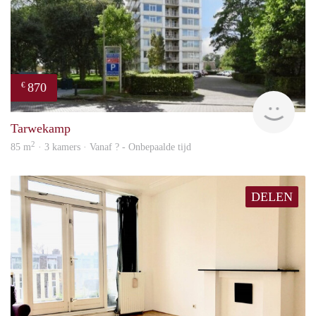
870
€
finde
Tarwekamp
2
85 m
· 3 kamers · Vanaf ? - Onbepaalde tijd
DELEN