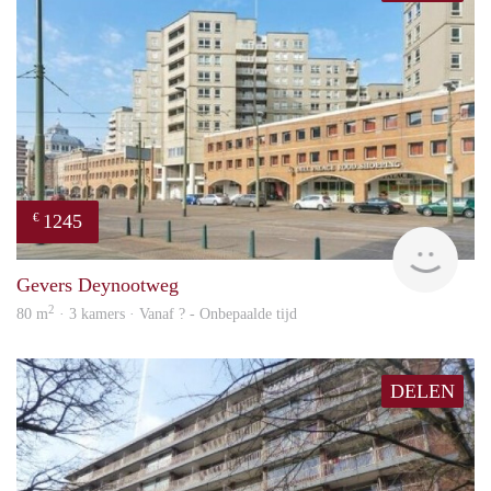
1245
€
finde
Gevers Deynootweg
2
80 m
· 3 kamers · Vanaf ? - Onbepaalde tijd
DELEN