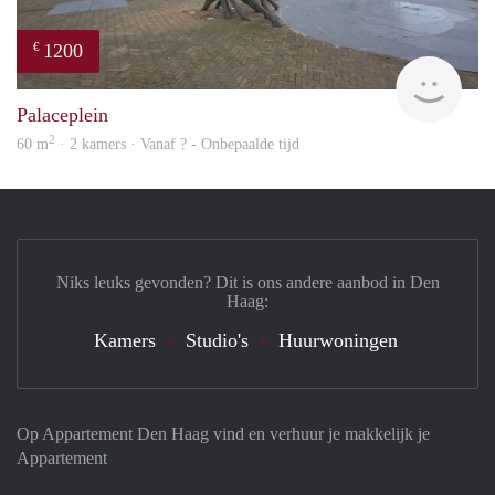
1200
€
finde
Palaceplein
2
60 m
· 2 kamers · Vanaf ? - Onbepaalde tijd
Niks leuks gevonden? Dit is ons andere aanbod in Den
Haag:
Kamers
Studio's
Huurwoningen
Op Appartement Den Haag vind en verhuur je makkelijk je
Appartement