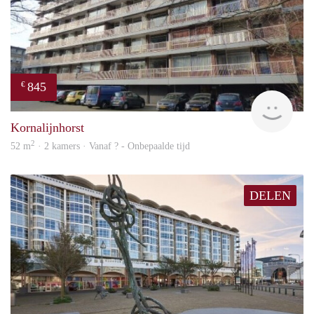
845
€
finde
Kornalijnhorst
2
52 m
· 2 kamers · Vanaf ? - Onbepaalde tijd
DELEN