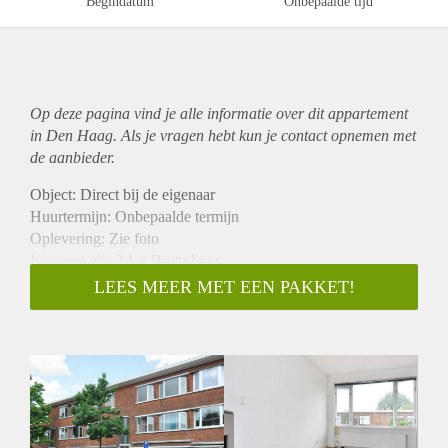
Begindatum
Onbepaalde tijd
Op deze pagina vind je alle informatie over dit
appartement
in Den Haag. Als je vragen hebt kun je contact opnemen met
de aanbieder.
Object: Direct bij de eigenaar
Huurtermijn: Onbepaalde termijn
Oplevering: Zie foto
Inkomen eis: 3,1 x Bruto huur
Garantiestelling mogelijk: Ja
LEES MEER MET EEN PAKKET!
Borg: 1 Maand
Bemiddeling kosten: Nee
Woningdelers toegestaan: Ja
Huisdieren toegestaan: Afhankelijk van de Eigenaar
Huurtoeslag grens: Nee
Geschikt voor studenten: Afhankelijk van de Eigenaar