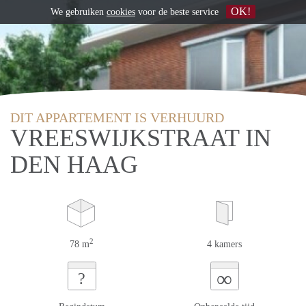
OK!
We gebruiken
cookies
voor de beste service
DIT APPARTEMENT IS VERHUURD
VREESWIJKSTRAAT IN
DEN HAAG
2
78 m
4 kamers
∞
?