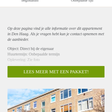
Begindatum
Onbepaalde tijd
Op deze pagina vind je alle informatie over dit
appartement
in Den Haag. Als je vragen hebt kun je contact opnemen met
de aanbieder.
Object: Direct bij de eigenaar
Huurtermijn: Onbepaalde termijn
Oplevering: Zie foto
Inkomen eis: Nee
Garantiestelling mogelijk: Nee
LEES MEER MET EEN PAKKET!
Borg: 1 Maand
Bemiddeling kosten: Nee
Woningdelers toegestaan: Nee
Huisdieren toegestaan: Afhankelijk van de Eigenaar
Huurtoeslag grens: Ja
Geschikt voor studenten: Afhankelijk van de Eigenaar