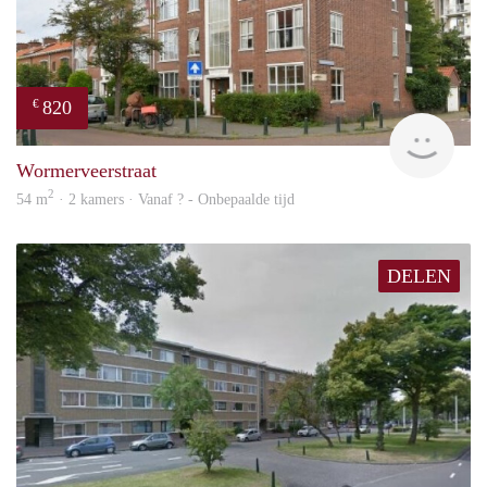
820
€
finde
Wormerveerstraat
2
54 m
· 2 kamers · Vanaf ? - Onbepaalde tijd
DELEN