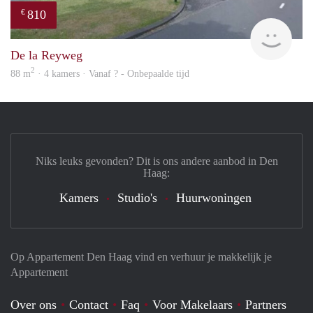
810
€
finde
De la Reyweg
2
88 m
· 4 kamers · Vanaf ? - Onbepaalde tijd
Niks leuks gevonden? Dit is ons andere aanbod in Den
Haag:
Kamers
Studio's
Huurwoningen
Op Appartement Den Haag vind en verhuur je makkelijk je
Appartement
Over ons
Contact
Faq
Voor Makelaars
Partners