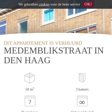
OK!
We gebruiken
cookies
voor de beste service
DIT APPARTEMENT IS VERHUURD
MEDEMBLIKSTRAAT IN
DEN HAAG
2
58 m
3 kamers
∞
?