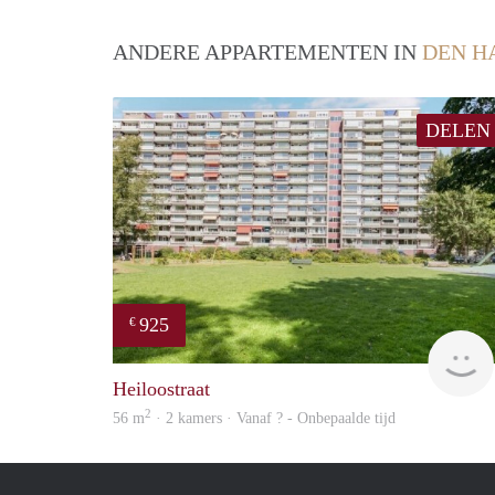
ANDERE APPARTEMENTEN IN
DEN H
DELEN
925
€
Heiloostraat
2
56 m
· 2 kamers · Vanaf ? - Onbepaalde tijd