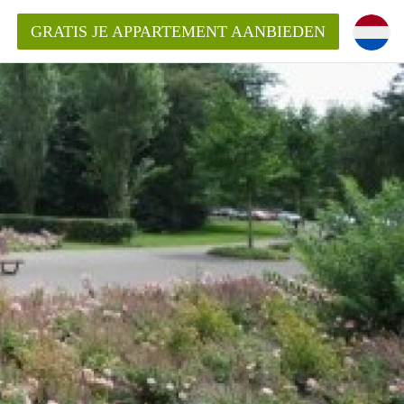
GRATIS JE APPARTEMENT AANBIEDEN
Appartement in Den Haag?
ment-DenHaag?
ding?