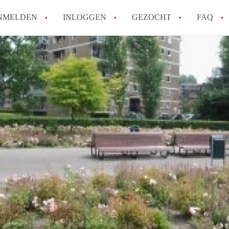
NMELDEN
INLOGGEN
GEZOCHT
FAQ
How to translate AppartementDenHaag!
Wat is Appartement-DenHaag?
Hoeveel kost het om te reageren op een 
Wat is de privacyverklaring van Apparte
Berekent Appartement-DenHaag
makelaarsvergoeding/bemiddelingsvergoe
Alle veelgestelde vragen