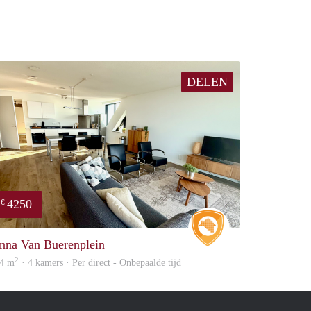
DELEN
4250
€
e
Real Estate
nna Van Buerenplein
2
4 m
· 4 kamers · Per direct - Onbepaalde tijd