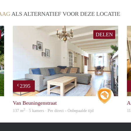
AAG
ALS ALTERNATIEF VOOR DEZE LOCATIE
DELEN
2395
€
finder
Real Estat
Van Beuningenstraat
A
2
137 m
· 5 kamers · Per direct - Onbepaalde tijd
11