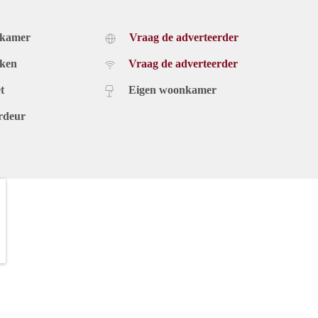
dkamer
Vraag de adverteerder
uken
Vraag de adverteerder
t
Eigen woonkamer
rdeur