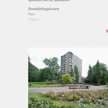
Bemiddelingskosten
Nee
Object
Direct bij de eigenaar
Borg
890
Garantiestelling
Mogelijk
Huurtoeslag
Niet mogelijk
Inkomen eis
3,3 X Maandhuur Bruto
Huurtermijn
Onbepaalde termijn
Oplevering
Kaal