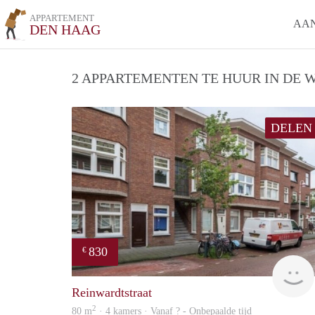
APPARTEMENT
AA
DEN HAAG
2 APPARTEMENTEN TE HUUR IN DE W
DELEN
830
€
Reinwardtstraat
2
80 m
· 4 kamers · Vanaf ? - Onbepaalde tijd