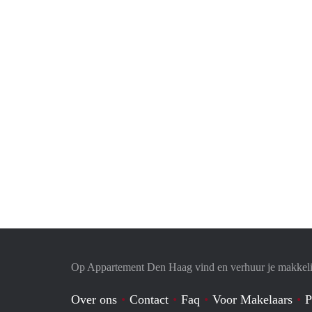
Op Appartement Den Haag vind en verhuur je makkeli
Over ons
Contact
Faq
Voor Makelaars
P