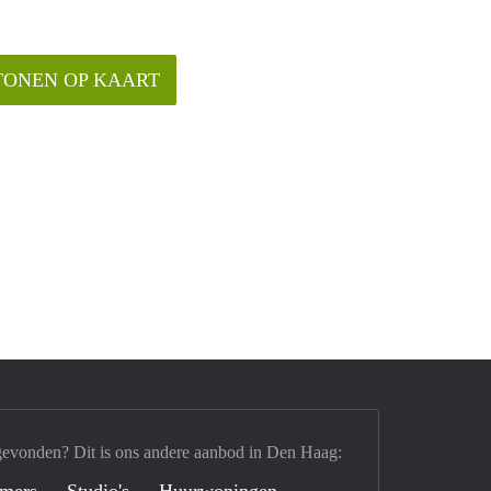
TONEN OP KAART
gevonden? Dit is ons andere aanbod in Den Haag:
mers
Studio's
Huurwoningen