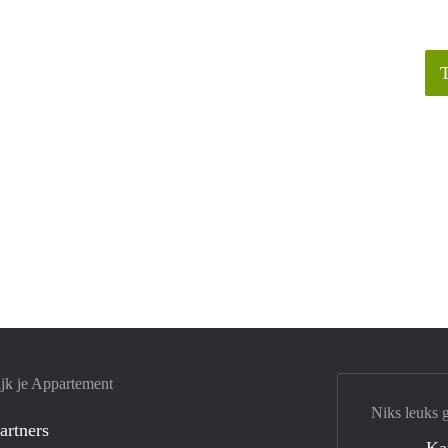
jk je Appartement
Niks leuks 
artners
Ka