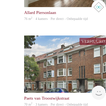
Allard Piersonlaan
2
76 m
· 4 kamers · Per direct - Onbepaalde tijd
VERHUURD
Paets van Troostwijkstraat
2
70 m
· 3 kamers · Per direct - Onbepaalde tijd