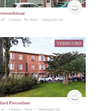
e
Vastgoed
einwardtstraat
2
7 m
· 4 kamers · Per direct - Onbepaalde tijd
VERHUURD
finder
llard Piersonlaan
2
6 m
· 3 kamers · Vanaf ? - Onbepaalde tijd