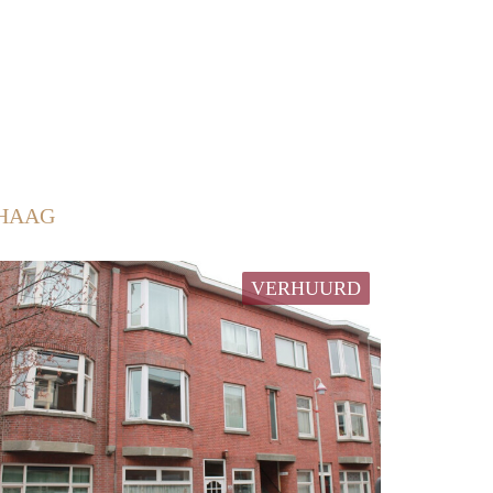
 HAAG
VERHUURD