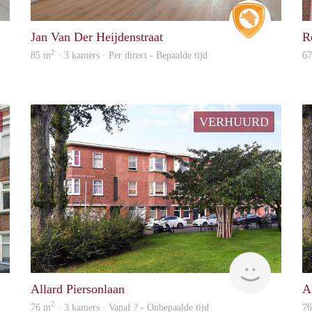
real estate
Real Estat
Jan Van Der Heijdenstraat
R
2
85 m
· 3 kamers · Per direct - Bepaalde tijd
6
VERHUURD
Vastgoed
finder
Allard Piersonlaan
A
2
76 m
· 3 kamers · Vanaf ? - Onbepaalde tijd
7