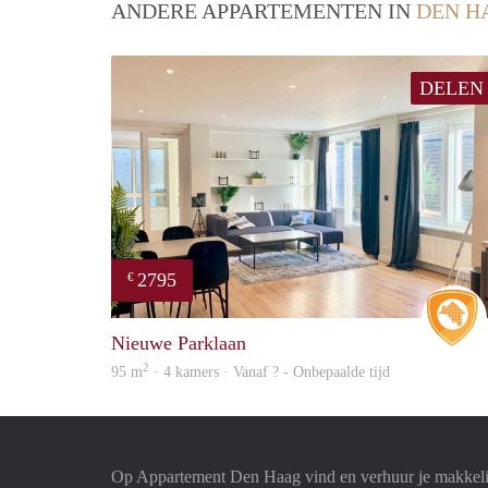
ANDERE APPARTEMENTEN IN
DEN H
DELEN
2795
€
Nieuwe Parklaan
2
95 m
· 4 kamers · Vanaf ? - Onbepaalde tijd
Op Appartement Den Haag vind en verhuur je makkeli