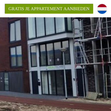
GRATIS JE APPARTEMENT AANBIEDEN
Appartement in Den Haag?
ment-DenHaag?
ding?