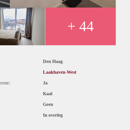
than your suitcase to settle here.
tion hob and refrigerator.
zer in the storage room.
+ 44
s soon as possible.
Den Haag
Laakhaven-West
eente:
Ja
Kaal
Geen
In overleg