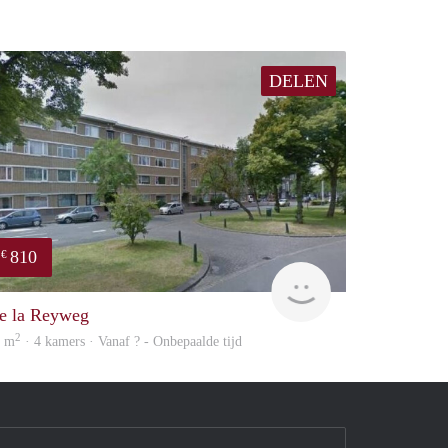
DELEN
810
€
e
Woning
e la Reyweg
2
8 m
· 4 kamers · Vanaf ? - Onbepaalde tijd