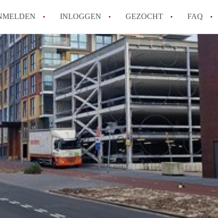
NMELDEN
INLOGGEN
GEZOCHT
FAQ
How to translate AppartementDenHaag!
Wat is Appartement-DenHaag?
Hoeveel kost het om te reageren op een 
Wat is de privacyverklaring van Apparte
Berekent Appartement-DenHaag
makelaarsvergoeding/bemiddelingsvergoe
Alle veelgestelde vragen