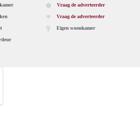
dkamer
Vraag de adverteerder
uken
Vraag de adverteerder
t
Eigen woonkamer
rdeur