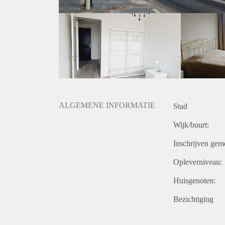
The house is furnished and you don't need much more 
The kitchen is fully equipped, with dishwasher, induc
There will be a washing machine and a separate free
A wardrobe will also be placed in the storage room.
If we have made you curious, please send an email a
Particularities:
- Housing permit required
- Rent is EXCL. gas, water, electricity and internet
- 2 very large bicycle sheds (public) in the basement
ALGEMENE INFORMATIE
Stad
Wijk/buurt:
Inschrijven gem
Opleverniveau:
Huisgenoten:
Bezichtiging