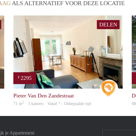
AAG
ALS ALTERNATIEF VOOR DEZE LOCATIE
DELEN
2295
€
Real Estate
Real Estat
Pieter Van Den Zandestraat
D
2
71 m
· 3 kamers · Vanaf ? - Onbepaalde tijd
8
jk je Appartement