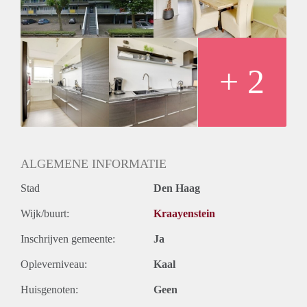
Huurtermijn
Onbepaalde termijn
Oplevering
Kaal
+ 2
ALGEMENE INFORMATIE
Stad
Den Haag
Wijk/buurt:
Kraayenstein
Inschrijven gemeente:
Ja
Opleverniveau:
Kaal
Huisgenoten:
Geen