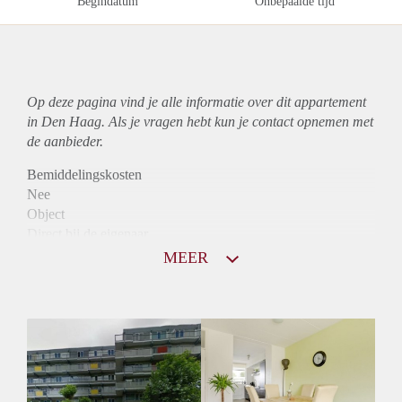
Begindatum
Onbepaalde tijd
Op deze pagina vind je alle informatie over dit
appartement
in Den Haag. Als je vragen hebt kun je contact opnemen met
de aanbieder.
Bemiddelingskosten
Nee
Object
Direct bij de eigenaar
Borg
MEER
1125
Garantiestelling
Mogelijk
Huurtoeslag
Niet mogelijk
Inkomen eis
3,1 X Maandhuur Bruto