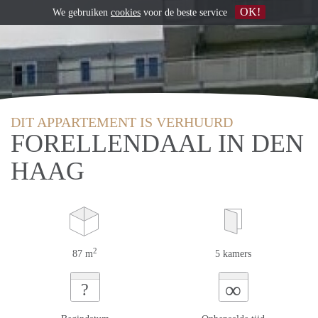
OK!
We gebruiken
cookies
voor de beste service
DIT APPARTEMENT IS VERHUURD
FORELLENDAAL IN DEN
HAAG
2
87 m
5 kamers
∞
?