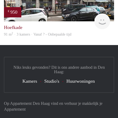
950
€
finde
Hoefkade
2
91 m
· 3 kamers · Vanaf ? - Onbepaalde tijd
Niks leuks gevonden? Dit is ons andere aanbod in Den
Haag:
Kamers
Studio's
Huurwoningen
Op Appartement Den Haag vind en verhuur je makkelijk je
Appartement